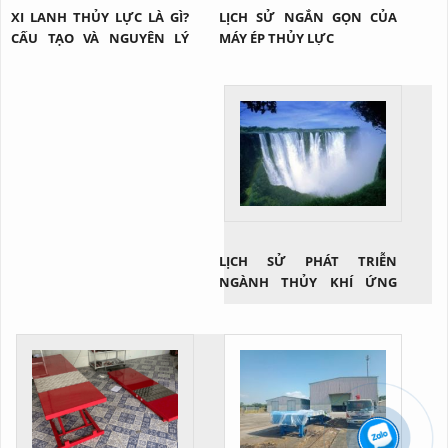
XI LANH THỦY LỰC LÀ GÌ?
LỊCH SỬ NGẮN GỌN CỦA
CẤU TẠO VÀ NGUYÊN LÝ
MÁY ÉP THỦY LỰC
CỦA 1 XI LANH THỦY LỰC
LỊCH SỬ PHÁT TRIỄN
NGÀNH THỦY KHÍ ỨNG
DỤNG