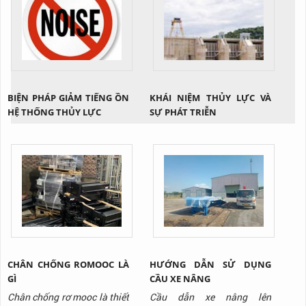
BIỆN PHÁP GIẢM TIẾNG ỒN
KHÁI NIỆM THỦY LỰC VÀ
HỆ THỐNG THỦY LỰC
SỰ PHÁT TRIỄN
CHÂN CHỐNG ROMOOC LÀ
HƯỚNG DẪN SỬ DỤNG
GÌ
CẦU XE NÂNG
Chân chống rơ mooc là thiết
Cầu dẫn xe nâng lên