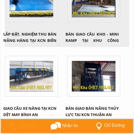
LẮP ĐẶT, NGHIỆM THU BÀN
BÀN GIAO CẦU KHO - MINI
NÂNG HÀNG TẠI KCN BIÊN
RAMP TẠI KHU CÔNG
HÒA 2
NGHIỆP SÓNG THẦN
GIAO CẦU XE NÂNG TẠI KCN
BÀN GIAO BÀN NÂNG THỦY
DỆT MAY BÌNH AN
LỰC TẠI KCN THUẬN AN
Chỉ Đường
Gọi điện
Nhắn tin