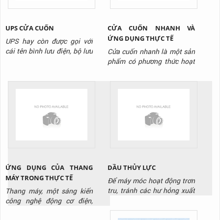
cứng,...
nghệ điều khiển cửa cuốn
bằng...
UPS CỬA CUỐN
CỬA CUỐN NHANH VÀ
ỨNG DỤNG THỰC TẾ
UPS hay còn được gọi với
cái tên bình lưu điện, bộ lưu
Cửa cuốn nhanh là một sản
điện hay hộp tích điện cửa
phẩm có phương thức hoạt
cuốn. Là thiết bị có vai trò
động giống như các loại cửa
lưu giữ và phát điện năng
cuốn khác. Biển chuyển
trong một khoảng thời gian
động tròn của động cơ
nhất định. Để cung cấp điện
thành chuyển động thẳng
cho cửa cuốn vận hành ổn
đứng của thân cửa. Điều
định không ngắt quãng. Đặc
khác biệt ở đây là nó hoạt
biệt trong trường...
động với tốc độ siêu nhanh.
Và được sử dụng tại các
công...
ỨNG DỤNG CỦA THANG
DẦU THỦY LỰC
MÁY TRONG THỰC TẾ
Để máy móc hoạt động trơn
tru, tránh các hư hỏng xuất
Thang máy, một sáng kiến
hiện cần có, cần có dầu thủy
công nghệ động cơ điện,
lực. Đây là loại dầu chuyên
không chỉ là một phần quan
dụng thường thấy tại kho