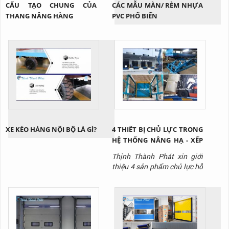
CẤU TẠO CHUNG CỦA
CÁC MẪU MÀN/ RÈM NHỰA
THANG NÂNG HÀNG
PVC PHỔ BIẾN
XE KÉO HÀNG NỘI BỘ LÀ GÌ?
4 THIẾT BỊ CHỦ LỰC TRONG
HỆ THỐNG NÂNG HẠ - XẾP
DỠ HÀNG HÓA KHO VẬN
Thịnh Thành Phát xin giới
thiệu 4 sản phẩm chủ lực hỗ
trợ nâng hạ - xuất nhập
hàng trong hệ thống kho
vận