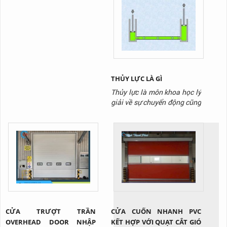
trọng trong các tòa nhà cao
xưởng, cơ sở sản xuất. Tuy
tầng mà còn là biểu tượng
nhiên không phải loại dầu
của sự thuận tiện và hiện
nào cũng phù hợp với thiết
đại trong cuộc sống hàng
bị của bạn
ngày. Bài viết này sẽ đưa ra
những ứng dụng của thang
máy trong thực tế, làm thế
nào chúng...
THỦY LỰC LÀ GÌ
Thủy lực là môn khoa học lý
giải về sự chuyển động cũng
như vận chuyển lực của một
chất lỏng tồn tại trong môi
trường giới hạn nào đó. Cụ
thể, trong môi trường thủy
lực, chất lỏng sẽ được truyền
tải nhờ lực đẩy tác dụng lên
chất lỏng.
CỬA TRƯỢT TRẦN
CỬA CUỐN NHANH PVC
OVERHEAD DOOR NHẬP
KẾT HỢP VỚI QUẠT CẮT GIÓ