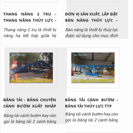
THANG NÂNG 2 TRỤ -
ĐƠN VỊ SẢN XUẤT, LẮP ĐẶT
THANG NÂNG THỦY LỰC -
BÀN NÂNG THỦY LỰC –
THANG NÂNG CÔNG
BÀN NÂNG HÀNG VIỆT
Thang nâng 2 trụ là thiết bị
Bàn nâng là thiết bị thủy lực
NGHIỆP
NAM
nâng hạ kết hợp giữa hệ
được sử dụng cho mục đích
thống thủy lực và hệ thống
nâng hạ hàng hóa tại các
cáp kéo để nâng hạ hàng
nhà kho, phân xưởng. Bàn
hóa, trang thiết bị lên cao
nâng được thiết kế đa dạng
tại nhà máy, kho bãi, công
với nhiều loại tải trọng,
trình xây dựng,...
chiều cao nâng để phù hợp
với nhiều mục đích sử dụng
khác nhau.
BĂNG TẢI - BĂNG CHUYỀN
BĂNG TẢI CÁNH BƯỚM -
CÁNH BƯỚM XUẤT NHẬP
BĂNG TẢI THỦY LỰC TTP
HÀNG THỊNH THÀNH PHÁT
Băng tải cánh bướm hay còn
Băng tải cánh bướm hay còn
01
gọi là băng tải 2 cánh băng
gọi là băng tải 2 cánh băng
với 2 cánh có thể nâng lên
với 2 cánh có thể nâng lên
hạ xuống một cách dễ dàng