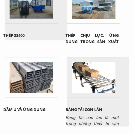
THÉP SS400
THÉP CHỊU LỰC, ỨNG
DỤNG TRONG SẢN XUẤT
CẦU XE NÂNG
DẦM U VÀ ỨNG DỤNG
BĂNG TẢI CON LĂN
Băng tải con lăn là một
trong những thiết bị vận
chuyển không thể thiếu