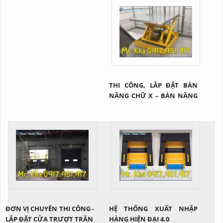
hạ xuống từ mặt đất lên vị
nhờ vào hệ thống thủy lực
trí cao.
THI CÔNG, LẮP ĐẶT BÀN
NÂNG CHỮ X – BÀN NÂNG
HÀNG TẠI Q2 TP.HCM
ĐƠN VỊ CHUYÊN THI CÔNG -
HỆ THỐNG XUẤT NHẬP
LẮP ĐẶT CỬA TRƯỢT TRẦN
HÀNG HIỆN ĐẠI 4.0