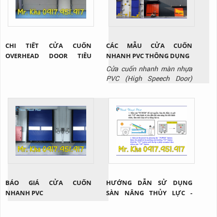
CHI TIẾT CỬA CUỐN
CÁC MẪU CỬA CUỐN
OVERHEAD DOOR TIÊU
NHANH PVC THÔNG DỤNG
CHUẨN
Cửa cuốn nhanh màn nhựa
PVC (High Speech Door)
không chỉ sở hữu nhiều tính
năng nổi bật như: giảm thất
thoát nhiệt, hạn chế bụi bẩn,
mùi hôi, côn trùng xâm nhập
trong quá trình di chuyển
hàng hóa giữa các khu vực
mà còn đa dạng nhiều mẫu
mã và chủng loại nhằm đáp
ứng tối...
BÁO GIÁ CỬA CUỐN
HƯỚNG DẪN SỬ DỤNG
NHANH PVC
SÀN NÂNG THỦY LỰC -
DOCK HÀNG?!