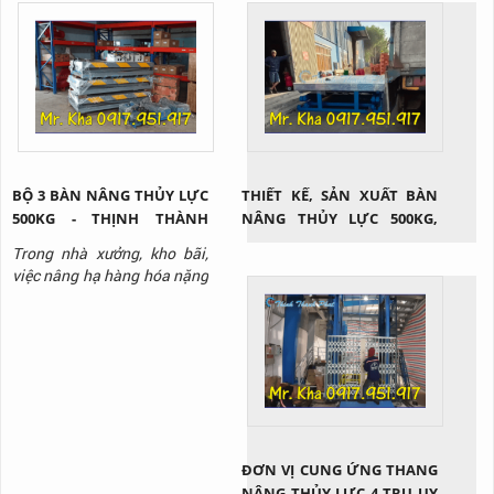
BỘ 3 BÀN NÂNG THỦY LỰC
THIẾT KẾ, SẢN XUẤT BÀN
500KG - THỊNH THÀNH
NÂNG THỦY LỰC 500KG,
PHÁT
1000KG, 2000KG, 3000KG
Trong nhà xưởng, kho bãi,
việc nâng hạ hàng hóa nặng
thường xuyên diễn ra và
không phải loại hàng hóa
nào cũng có thể di chuyển
bằng sức người. Lúc này, sử
dụng bàn nâng thủy lực nói
chung và loại bàn nâng thủy
lực 500kg nói riêng là giải
pháp cứu cánh. Vậy thiết bị
ĐƠN VỊ CUNG ỨNG THANG
này...
NÂNG THỦY LỰC 4 TRỤ UY