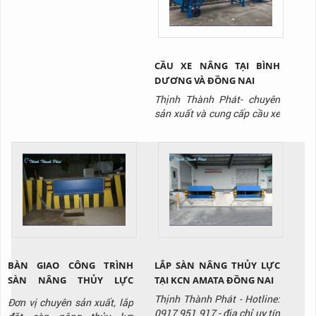
951 917 để được tư vấn và
báo giá sản phẩm.
CẦU XE NÂNG TẠI BÌNH
DƯƠNG VÀ ĐỒNG NAI
Thịnh Thành Phát- chuyên
sản xuất và cung cấp cầu xe
nâng/ cầu lên container với
giá tốt nhất thị trường, liên
hệ ngay Hotline: 0917 951
917 để được tư vấn và báo
giá sản phẩm.
BÀN GIAO CÔNG TRÌNH
LẮP SÀN NÂNG THỦY LỰC
SÀN NÂNG THỦY LỰC
TẠI KCN AMATA ĐỒNG NAI
HYDRAULIC DOCK LEVELER
Thịnh Thành Phát - Hotline:
Đơn vị chuyên sản xuất, lắp
TẠI KCN BIÊN HÒA ĐỒNG
0917 951 917 - địa chỉ uy tín