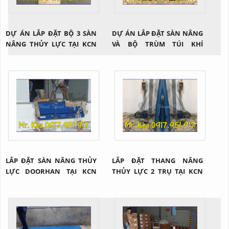
DỰ ÁN LẮP ĐẶT BỘ 3 SÀN
DỰ ÁN LẮP ĐẶT SÀN NÂNG
NÂNG THỦY LỰC TẠI KCN
VÀ BỘ TRÙM TÚI KHÍ
ĐỒNG NAI
DOORHAN
LẮP ĐẶT SÀN NÂNG THỦY
LẮP ĐẶT THANG NÂNG
LỰC DOORHAN TẠI KCN
THỦY LỰC 2 TRỤ TẠI KCN
TÂN HƯƠNG
MAPLETREE