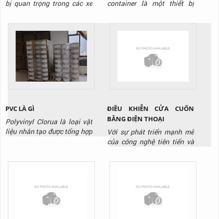
bị quan trọng trong các xe
container là một thiết bị
sơ mi romooc, nó sử dụng để
được sử dụng ngày càng
nâng đỡ cho thùng xe và
phổ biến ở nhiều kho xưởng.
làm thiết bị nâng đỡ cho quá
Thiết bị có cách sử dụng rất
trình chuyển đổi đầu xe, trao
đơn giản, tuy nhiên không
đổi vận hành, trao đổi hàng
phải ai cũng biết cách sử
hóa hay là bảo trì bảo
dụng đúng để đảm bảo an
dưỡng. Nó hoạt động bởi
toàn. Hôm nay, TTP sẽ
chơ chế nâng hạ bởi bánh
hướng dẫn các bạn cách sử
răng...
dụng cầu dẫn...
ĐIỀU KHIỄN CỬA CUỐN
PVC LÀ GÌ
BẰNG ĐIỆN THOẠI
Polyvinyl Clorua là loại vật
liệu nhân tạo được tổng hợp
Với sự phát triển mạnh mẽ
sớm nhất và mở ra một sự
của công nghệ tiên tiến và
tiện lợi lớn lao trong sinh
hiện đại. Là sự ra đời của
hoạt và sản xuất cho nhân
các sản phẩm mang tính đột
loại khi độ bền cao và giá
phá công nghệ cao. Công
thành của nó giúp ích rất
nghệ đơn giản lỗi thời dần
nhiều. Bước đầu khi được
được thay thế bằng các
khám phá ra, PVC có rất
công nghệ thông minh.
nhiều nhược điểm như
Trong đó phải kể tới công