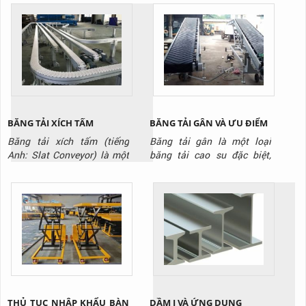
trong các nhà kho và nhà
máy, kho hàng
BĂNG TẢI XÍCH TẤM
BĂNG TẢI GÂN VÀ ƯU ĐIỂM
Băng tải xích tấm (tiếng
Băng tải gân là một loại
Anh: Slat Conveyor) là một
băng tải cao su đặc biệt,
hệ thống băng tải sử dụng
được thiết kế với các gờ nổi
các tấm panel (tấm ván) kim
(gân) trên bề mặt. Các gân
loại hoặc nhựa cứng được
này có thể có nhiều hình
gắn kết chặt chẽ với nhau
dạng khác nhau, như hình
trên một hệ thống xích. Các
chữ V, chữ T, hoặc gai, được
tấm này tạo thành một bề
đúc liền với thân băng tải.
mặt vận chuyển phẳng và
Mục đích chính của những
cứng cáp, khác biệt hoàn
gân này là tạo ra ma sát...
toàn so...
THỦ TỤC NHẬP KHẨU BÀN
DẦM I VÀ ỨNG DỤNG