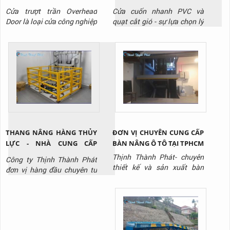
KHẨU CHO NHÀ XƯỞNG
- GIẢI PHÁP TỐI ƯU CHO
Cửa trượt trần Overhead
Cửa cuốn nhanh PVC và
TẠI BÌNH DƯƠNG
PHÒNG SẠCH KHO LẠNH
Door là loại cửa công nghiệp
quạt cắt gió - sự lựa chọn lý
chuyên dùng cho nhà kho,
tưởng cho kho lạnh, phòng
xưởng sản xuất. Liên hệ
sạch, nhà máy sản xuất thực
Thịnh Thành Phát qua
phẩm, dược phẩm, điện tử,
Hotline: 0917 951 917 để
siêu thị,..., giúp tối ưu hóa
được tư vấn và báo giá sản
vận hành và giảm chi phí
phẩm.
lâu dài. Liên hệ Thịnh Thành
Phát - Hotline: 0917 951
917 để được tư vấn và báo
gi...
THANG NÂNG HÀNG THỦY
ĐƠN VỊ CHUYÊN CUNG CẤP
LỰC - NHÀ CUNG CẤP
BÀN NÂNG Ô TÔ TẠI TPHCM
THANG NÂNG THỦY LỰC
Thịnh Thành Phát- chuyên
Công ty Thịnh Thành Phát
CHẤT LƯỢNG
thiết kế và sản xuất bàn
đơn vị hàng đầu chuyên tư
nâng thủy lực tại TPHCM với
vấn, thiết kế, sản xuất, thi
giá tốt nhất thị trường, liên
công lắp đặt thang nâng
hệ ngay Hotline: 0917 951
thủy lực / thang nâng hàng
917 để được tư vấn và báo
chất lượng uy tín nhất hiên
giá.
nay, liên hệ Hotline: 0917