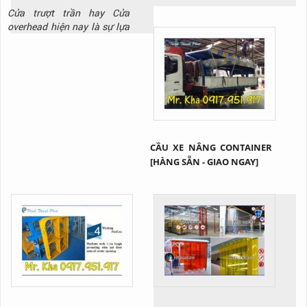
Cửa trượt trần hay Cửa
overhead hiện nay là sự lựa
chọn hoàn hảo cho các nhà
kho xuất nhập hàng hóa hay
những công trình có trần
thấp. Vậy cụ thể sản phẩm
này là gì? Tại sao lại được
ứng dụng rộng rãi như vậy?
Cùng Thịnh Thành Phát tìm
hiểu qua bài viết này nhé!
CẦU XE NÂNG CONTAINER
[HÀNG SẴN - GIAO NGAY]