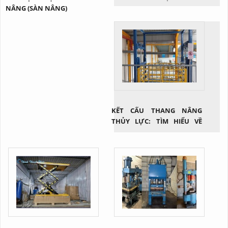
NÂNG (SÀN NÂNG)
KẾT CẤU THANG NÂNG
THỦY LỰC: TÌM HIỂU VỀ
CÔNG NGHỆ NÂNG HẠ HIỆU
QUẢ TRONG NGÀNH CÔNG
NGHIỆP