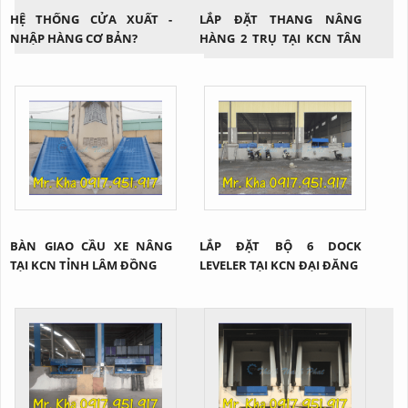
HỆ THỐNG CỬA XUẤT -
LẮP ĐẶT THANG NÂNG
NHẬP HÀNG CƠ BẢN?
HÀNG 2 TRỤ TẠI KCN TÂN
BÌNH
BÀN GIAO CẦU XE NÂNG
LẮP ĐẶT BỘ 6 DOCK
TẠI KCN TỈNH LÂM ĐỒNG
LEVELER TẠI KCN ĐẠI ĐĂNG