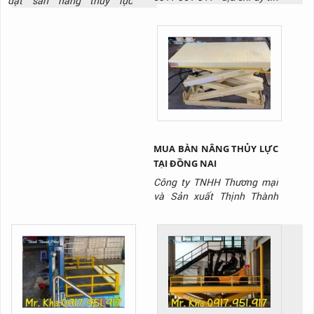
đặt sàn nâng thủy lực
NAI
chuyên sản xuất và lắp đặt
/Hydraulic Dock Leveler ,
sàn nâng thủy lưc.
liên hệ ngay với Thịnh
Thành Phát qua Hotline:
0917 951 917
MUA BÀN NÂNG THỦY LỰC
TẠI ĐỒNG NAI
Công ty TNHH Thương mại
và Sản xuất Thịnh Thành
Phát là công ty chuyên sản
xuất dòng sản phẩm bàn
nâng thủy lực chất lượng
nhất trên thị trường hiện
nay.