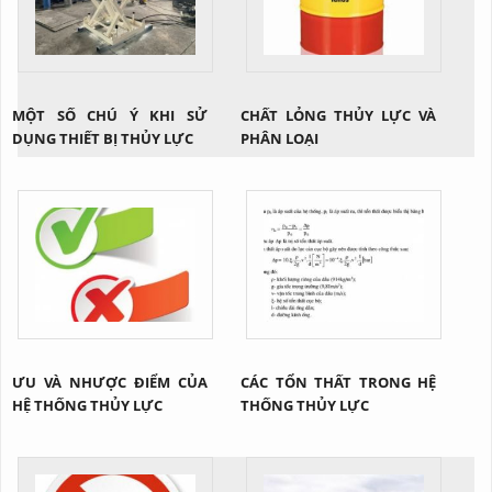
MỘT SỐ CHÚ Ý KHI SỬ
CHẤT LỎNG THỦY LỰC VÀ
DỤNG THIẾT BỊ THỦY LỰC
PHÂN LOẠI
ƯU VÀ NHƯỢC ĐIỂM CỦA
CÁC TỔN THẤT TRONG HỆ
HỆ THỐNG THỦY LỰC
THỐNG THỦY LỰC