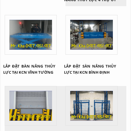
TÍN
LẮP ĐẶT BÀN NÂNG THỦY
LẮP ĐẶT SÀN NÂNG THỦY
LỰC TẠI KCN VĨNH TƯỜNG
LỰC TẠI KCN BÌNH ĐỊNH