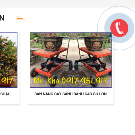
ỆN
 CHẬU
BÀN NÂNG CÂY CẢNH BÁNH CAO SU LỚN