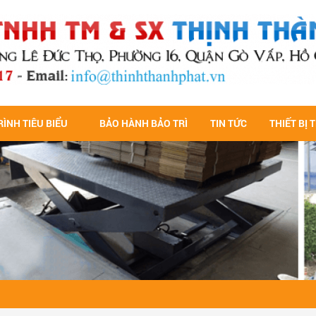
ÌNH TIÊU BIỂU
BẢO HÀNH BẢO TRÌ
TIN TỨC
THIẾT BỊ 