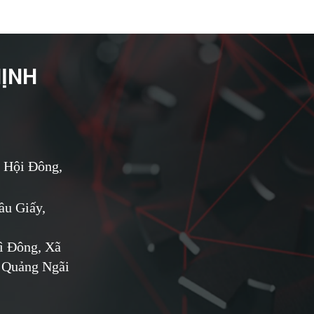
HỊNH
 Hội Đông,
u Giấy,
ì Đông, Xã
 Quảng Ngãi