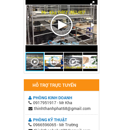
HỖ TRỢ TRỰC TUYẾN
PHÒNG KINH DOANH
0917951917 - Mr Kha
thinhthanhphat68@gmail.com
PHÒNG KỸ THUẬT
0966596065 - Mr Trường