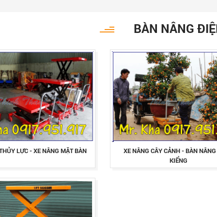
BÀN NÂNG ĐI
THỦY LỰC - XE NÂNG MẶT BÀN
XE NÂNG CÂY CẢNH - BÀN NÂNG
KIỂNG