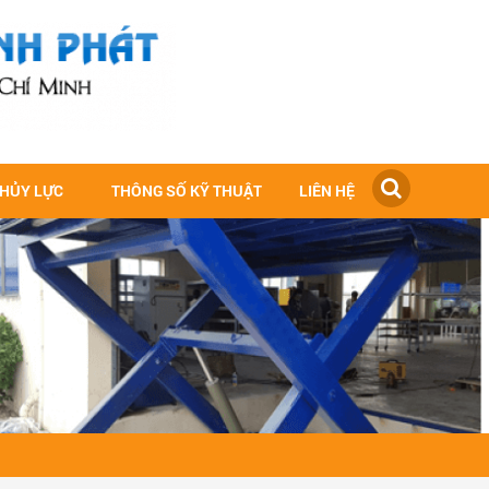
THỦY LỰC
THÔNG SỐ KỸ THUẬT
LIÊN HỆ