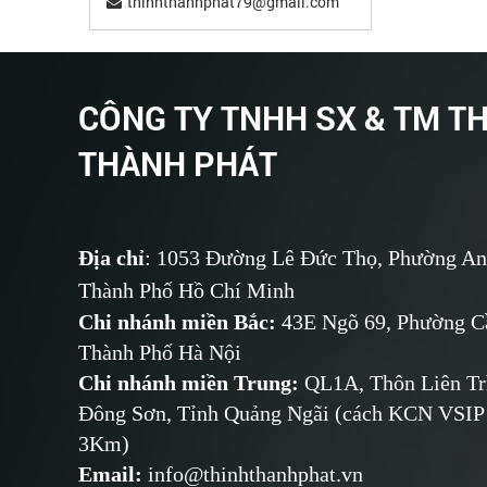
thinhthanhphat79@gmail.com
CÔNG TY TNHH SX & TM T
THÀNH PHÁT
Địa chỉ
: 1053 Đường Lê Đức Thọ, Phường An
Thành Phố Hồ Chí Minh
Chi nhánh miền Bắc:
43E Ngõ 69,
Phường
Cầ
Thành Phố Hà Nội
Chi nhánh miền Trung:
QL1A, Thôn Liên Tr
Đông Sơn, Tỉnh Quảng Ngãi (cách KCN VSIP
3Km)
Email
:
info@thinhthanhphat.vn