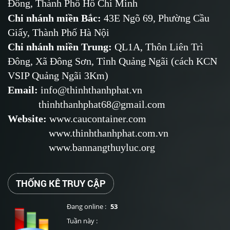
Đông, Thành Phố Hồ Chí Minh
Chi nhánh miền Bắc:
43E Ngõ 69,
Phường
Cầu
Giấy, Thành Phố Hà Nội
Chi nhánh miền Trung:
QL1A, Thôn Liên Trì
Đông, Xã Đông Sơn, Tỉnh Quảng Ngãi (cách KCN
VSIP Quảng Ngãi 3Km)
Email
:
info@thinhthanhphat.vn
thinhthanhphat68@gmail.com
Website
:
www.caucontainer.com
www.thinhthanhphat.com.vn
www.bannangthuyluc.org
THỐNG KÊ TRUY CẬP
Đang online :
53
Tuần này :