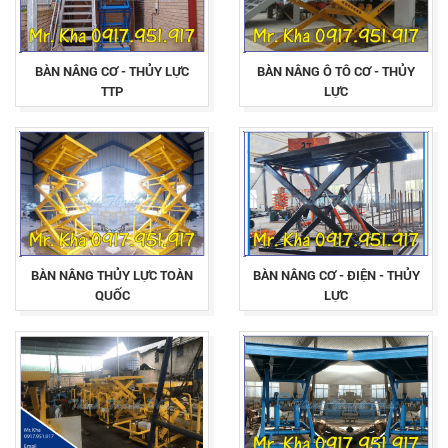
BÀN NÂNG CƠ - THỦY LỰC
BÀN NÂNG Ô TÔ CƠ - THỦY
TTP
LỰC
BÀN NÂNG THỦY LỰC TOÀN
BÀN NÂNG CƠ - ĐIỆN - THỦY
QUỐC
LỰC