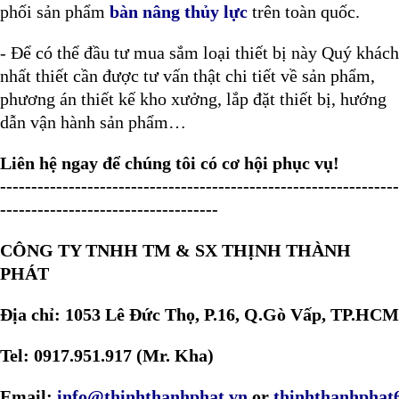
phối sản phẩm
bàn nâng thủy lực
trên toàn quốc.
- Để có thể đầu tư mua sắm loại thiết bị này Quý khách
nhất thiết cần được tư vấn thật chi tiết về sản phẩm,
phương án thiết kế kho xưởng, lắp đặt thiết bị, hướng
dẫn vận hành sản phẩm…
Liên hệ ngay để chúng tôi có cơ hội phục vụ!
----------------------------------------------------------------
-----------------------------------
CÔNG TY TNHH TM & SX THỊNH THÀNH
PHÁT
Địa chỉ: 1053 Lê Đức Thọ, P.16, Q.Gò Vấp, TP.HCM
Tel: 0917.951.917 (Mr. Kha)
Email:
info@thinhthanhphat.vn
or
thinhthanhpha