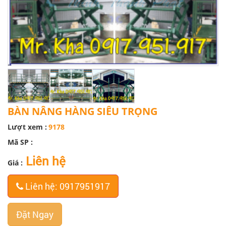
BÀN NÂNG HÀNG SIÊU TRỌNG
Lượt xem :
9178
Mã SP :
Liên hệ
Giá :
Liên hệ: 0917951917
Đặt Ngay