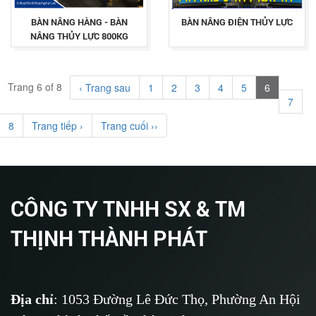
BÀN NÂNG HÀNG - BÀN
BÀN NÂNG ĐIỆN THỦY LỰC
NÂNG THỦY LỰC 800KG
Trang 6 of 8
‹ Trang sau
1
2
3
4
5
6
7
8
Trang tiếp ›
Trang cuối ››
CÔNG TY TNHH SX & TM
THỊNH THÀNH PHÁT
Địa chỉ
: 1053 Đường Lê Đức Thọ, Phường An Hội