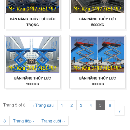
BÀN NÂNG THỦY LỰC SIÊU
BÀN NÂNG THỦY LỰC
TRỌNG
5000KG
BÀN NÂNG THỦY LỰC
BÀN NÂNG THỦY LỰC
2000KG
1000KG
Trang 5 of 8
‹ Trang sau
1
2
3
4
5
6
7
8
Trang tiếp ›
Trang cuối ››