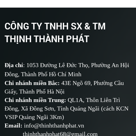
CÔNG TY TNHH SX & TM
THỊNH THÀNH PHÁT
Địa chỉ
: 1053 Đường Lê Đức Thọ, Phường An Hội
Đông, Thành Phố Hồ Chí Minh
Chi nhánh miền Bắc:
43E Ngõ 69,
Phường
Cầu
Giấy, Thành Phố Hà Nội
Chi nhánh miền Trung:
QL1A, Thôn Liên Trì
Đông, Xã Đông Sơn, Tỉnh Quảng Ngãi (cách KCN
VSIP Quảng Ngãi 3Km)
Email
:
info@thinhthanhphat.vn
thinhthanhphat68@gmail.com