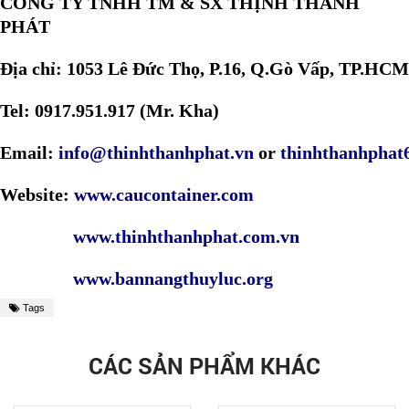
CÔNG TY TNHH TM & SX THỊNH THÀNH
PHÁT
Địa chỉ: 1053 Lê Đức Thọ, P.16, Q.Gò Vấp, TP.HCM
Tel: 0917.951.917 (Mr. Kha)
Email:
info@thinhthanhphat.vn
or
thinhthanhpha
Website:
www.caucontainer.com
www.thinhthanhphat.com.vn
www.bannangthuyluc.org
Tags
CÁC SẢN PHẨM KHÁC