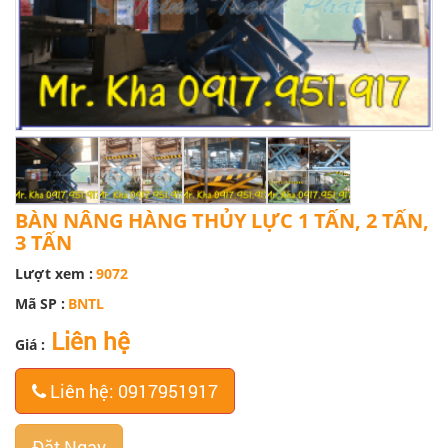
BÀN NÂNG HÀNG THỦY LỰC 1 TẤN, 2 TẤN,
3 TẤN
Lượt xem :
9072
Mã SP :
BNTL
Liên hệ
Giá :
Liên hệ: 0917951917
Đặt Ngay