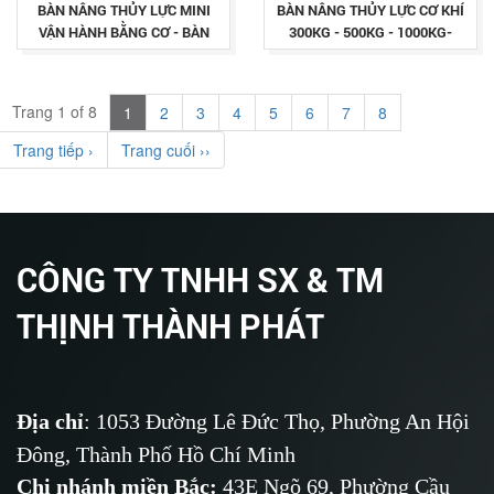
BÀN NÂNG THỦY LỰC MINI
BÀN NÂNG THỦY LỰC CƠ KHÍ
VẬN HÀNH BẰNG CƠ - BÀN
300KG - 500KG - 1000KG-
NÂNG THỦY LỰC NHẬP KHẨU
HÀNG NHẬP KHẨU CHÍNH
300-500-1000KG
HÃNG GIÁ TÔT
Trang 1 of 8
1
2
3
4
5
6
7
8
Trang tiếp ›
Trang cuối ››
CÔNG TY TNHH SX & TM
THỊNH THÀNH PHÁT
Địa chỉ
: 1053 Đường Lê Đức Thọ, Phường An Hội
Đông, Thành Phố Hồ Chí Minh
Chi nhánh miền Bắc:
43E Ngõ 69,
Phường
Cầu