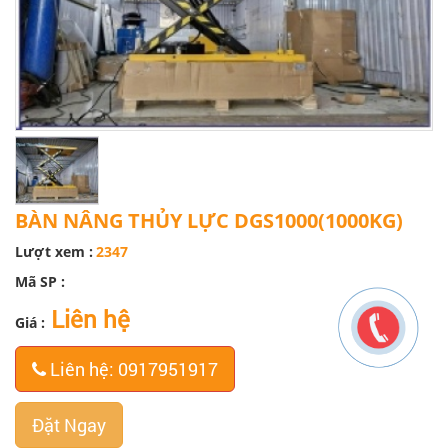
BÀN NÂNG THỦY LỰC DGS1000(1000KG)
Lượt xem :
2347
Mã SP :
Liên hệ
Giá :
Liên hệ: 0917951917
Đặt Ngay