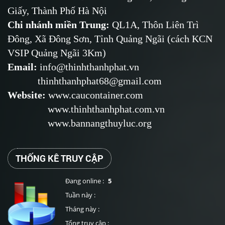
Giấy, Thành Phố Hà Nội
Chi nhánh miền Trung:
QL1A, Thôn Liên Trì
Đông, Xã Đông Sơn, Tỉnh Quảng Ngãi (cách KCN
VSIP Quảng Ngãi 3Km)
Email
:
info@thinhthanhphat.vn
thinhthanhphat68@gmail.com
Website
:
www.caucontainer.com
www.thinhthanhphat.com.vn
www.bannangthuyluc.org
THỐNG KÊ TRUY CẬP
Đang online :
5
Tuần này :
Tháng này :
Tổng truy cập :