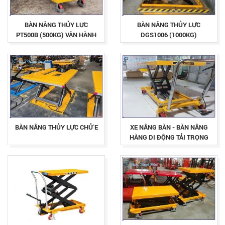
BÀN NÂNG THỦY LỰC
BÀN NÂNG THỦY LỰC
PT500B (500KG) VẬN HÀNH
DGS1006 (1000KG)
BẰNG CƠ
BÀN NÂNG THỦY LỰC CHỬ E
XE NÂNG BÀN - BÀN NÂNG
HÀNG DI ĐỘNG TẢI TRỌNG
300-500-800-1000KG