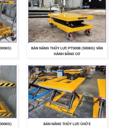
000KG)
BÀN NÂNG THỦY LỰC PT500B (500KG) VẬN
HÀNH BẰNG CƠ
000KG)
BÀN NÂNG THỦY LỰC CHỬ E