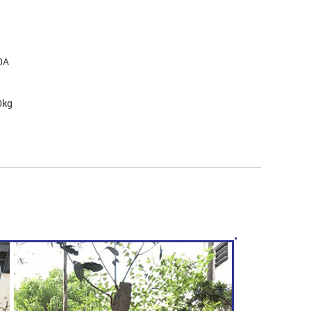
00A
0kg