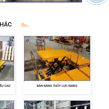
KHÁC
IỀU CAO
BÀN NÂNG THỦY LỰC 500KG