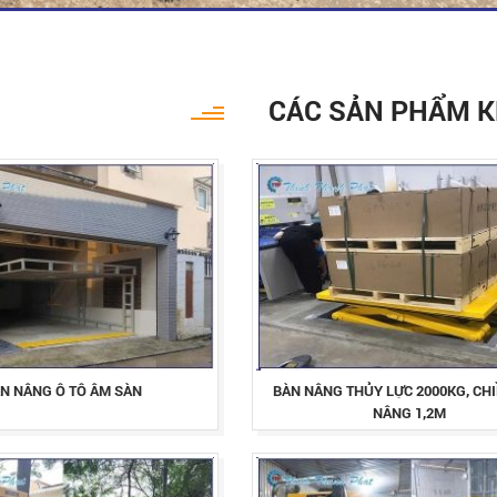
CÁC SẢN PHẨM 
N NÂNG Ô TÔ ÂM SÀN
BÀN NÂNG THỦY LỰC 2000KG, CH
NÂNG 1,2M