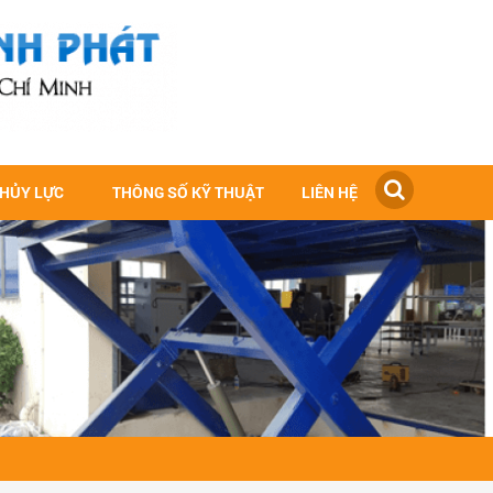
THỦY LỰC
THÔNG SỐ KỸ THUẬT
LIÊN HỆ