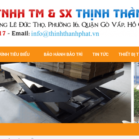
ÌNH TIÊU BIỂU
BẢO HÀNH BẢO TRÌ
TIN TỨC
THIẾT BỊ 