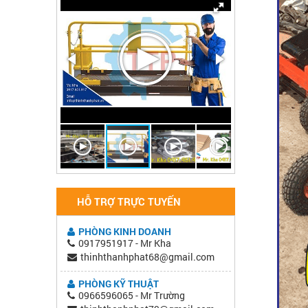
HỖ TRỢ TRỰC TUYẾN
PHÒNG KINH DOANH
0917951917 - Mr Kha
thinhthanhphat68@gmail.com
PHÒNG KỸ THUẬT
0966596065 - Mr Trường