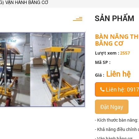
G) VẬN HÀNH BẰNG CƠ
SẢN PHẨM
BÀN NÂNG THỦ
BẰNG CƠ
Lượt xem :
2557
Mã SP :
Liên hệ
Giá :
Liên hệ: 091
Đặt Ngay
- Kích thước bàn nân
- Khả năng điều chỉn
- Vận hành bằng cơ