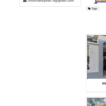
thinhthanhphat79@gmail.com
Tags
BÀ