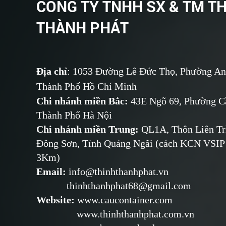
CÔNG TY TNHH SX & TM T
THÀNH PHÁT
Địa chỉ
: 1053 Đường Lê Đức Thọ, Phường An
Thành Phố Hồ Chí Minh
Chi nhánh miền Bắc:
43E Ngõ 69,
Phường
Cầ
Thành Phố Hà Nội
Chi nhánh miền Trung:
QL1A, Thôn Liên Tr
Đông Sơn, Tỉnh Quảng Ngãi (cách KCN VSIP
3Km)
Email
:
info@thinhthanhphat.vn
thinhthanhphat68@gmail.com
Website
:
www.caucontainer.com
www.thinhthanhphat.com.vn