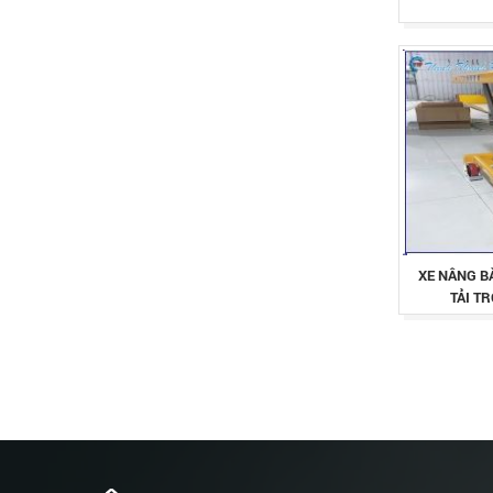
XE NÂNG B
TẢI T