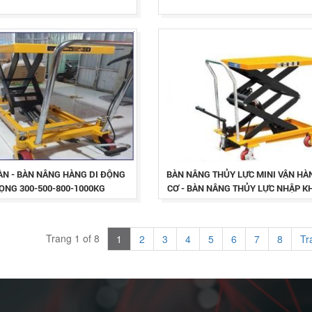
ÀN - BÀN NÂNG HÀNG DI ĐỘNG
BÀN NÂNG THỦY LỰC MINI VẬN H
RỌNG 300-500-800-1000KG
CƠ - BÀN NÂNG THỦY LỰC NHẬP K
500-1000KG
Trang 1 of 8
1
2
3
4
5
6
7
8
Tr