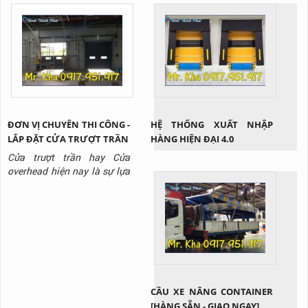
ĐƠN VỊ CHUYÊN THI CÔNG -
HỆ THỐNG XUẤT NHẬP
LẮP ĐẶT CỬA TRƯỢT TRẦN
HÀNG HIỆN ĐẠI 4.0
Cửa trượt trần hay Cửa
overhead hiện nay là sự lựa
chọn hoàn hảo cho các nhà
kho xuất nhập hàng hóa hay
những công trình có trần
thấp. Vậy cụ thể sản phẩm
này là gì? Tại sao lại được
ứng dụng rộng rãi như vậy?
Cùng Thịnh Thành Phát tìm
hiểu qua bài viết này nhé!
CẦU XE NÂNG CONTAINER
[HÀNG SẴN - GIAO NGAY]