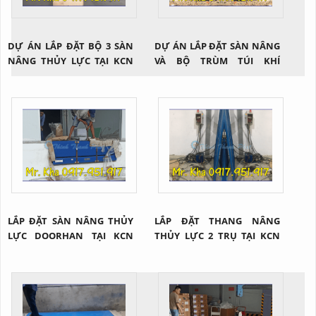
DỰ ÁN LẮP ĐẶT BỘ 3 SÀN
DỰ ÁN LẮP ĐẶT SÀN NÂNG
NÂNG THỦY LỰC TẠI KCN
VÀ BỘ TRÙM TÚI KHÍ
ĐỒNG NAI
DOORHAN
LẮP ĐẶT SÀN NÂNG THỦY
LẮP ĐẶT THANG NÂNG
LỰC DOORHAN TẠI KCN
THỦY LỰC 2 TRỤ TẠI KCN
TÂN HƯƠNG
MAPLETREE