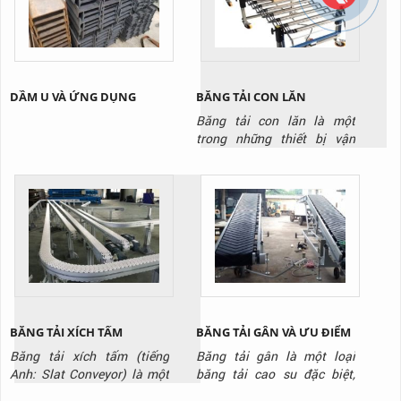
DẦM U VÀ ỨNG DỤNG
BĂNG TẢI CON LĂN
Băng tải con lăn là một
trong những thiết bị vận
chuyển không thể thiếu
trong các nhà kho và nhà
máy, kho hàng
BĂNG TẢI XÍCH TẤM
BĂNG TẢI GÂN VÀ ƯU ĐIỂM
Băng tải xích tấm (tiếng
Băng tải gân là một loại
Anh: Slat Conveyor) là một
băng tải cao su đặc biệt,
hệ thống băng tải sử dụng
được thiết kế với các gờ nổi