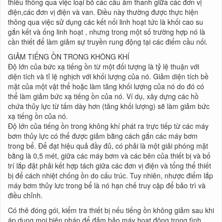
thiểu thông qua việc loại bỏ các cầu âm thanh giữa các đơn vị
điện,các đơn vị điện và van. Điều này thường được thực hiện
thông qua việc sử dụng các kết nối linh hoạt tức là khối cao su
gắn kết và ống linh hoạt , nhưng trong một số trường hợp nó là
cần thiết để làm giảm sự truyền rung động tại các điểm cầu nối.
GIẢM TIẾNG ỒN TRONG KHÔNG KHÍ
Độ lớn của bức xạ tiếng ồn từ một đối tượng là tỷ lệ thuận với
diện tích và tỉ lệ nghịch với khối lượng của nó. Giảm diện tích bề
mặt của một vật thể hoặc làm tăng khối lượng của nó do đó có
thể làm giảm bức xạ tiếng ồn của nó. Ví dụ, xây dựng các hồ
chứa thủy lực từ tấm dày hơn (tăng khối lượng) sẽ làm giảm bức
xạ tiếng ồn của nó.
Độ lớn của tiếng ồn trong không khí phát ra trực tiếp từ các máy
bơm thủy lực có thể được giảm bằng cách gắn các máy bơm
trong bể. Để đạt hiệu quả đầy đủ, có phải là một giải phóng mặt
bằng là 0,5 mét, giữa các máy bơm và các bên của thiết bị và bố
trí lắp đặt phải kết hợp tách giữa các đơn vị điện và tổng thể thiết
bị để cách nhiệt chống ồn do cấu trúc. Tuy nhiên, nhược điểm lắp
máy bơm thủy lưc trong bể là nó hạn chế truy cập để bảo trì và
điều chỉnh.
Có thê đóng gói, kiểm tra thiết bị nếu tiếng ồn không giảm sau khi
áp dụng mọi biên pháp để đảm bảo máy hoạt động trong tình