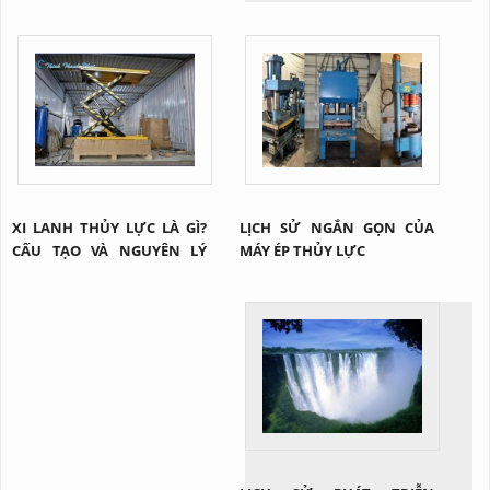
CÔNG NGHỆ NÂNG HẠ HIỆU
QUẢ TRONG NGÀNH CÔNG
NGHIỆP
XI LANH THỦY LỰC LÀ GÌ?
LỊCH SỬ NGẮN GỌN CỦA
CẤU TẠO VÀ NGUYÊN LÝ
MÁY ÉP THỦY LỰC
CỦA 1 XI LANH THỦY LỰC