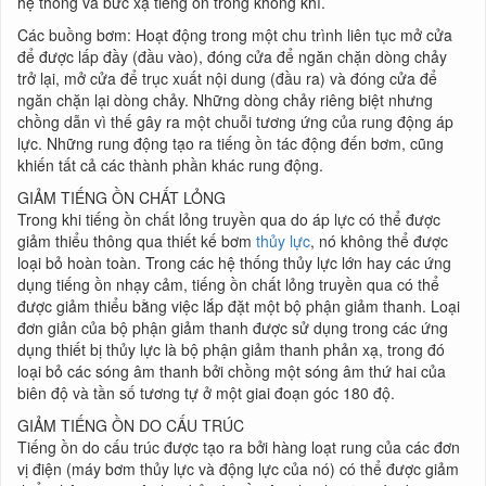
hệ thống và bức xạ tiếng ồn trong không khí.
Các buồng bơm: Hoạt động trong một chu trình liên tục mở cửa
để được lấp đầy (đầu vào), đóng cửa để ngăn chặn dòng chảy
trở lại, mở cửa để trục xuất nội dung (đầu ra) và đóng cửa để
ngăn chặn lại dòng chảy. Những dòng chảy riêng biệt nhưng
chồng dẫn vì thế gây ra một chuỗi tương ứng của rung động áp
lực. Những rung động tạo ra tiếng ồn tác động đến bơm, cũng
khiến tất cả các thành phần khác rung động.
GIẢM TIẾNG ỒN CHẤT LỎNG
Trong khi tiếng ồn chất lỏng truyền qua do áp lực có thể được
giảm thiểu thông qua thiết kế bơm
thủy lực
, nó không thể được
loại bỏ hoàn toàn. Trong các hệ thống thủy lực lớn hay các ứng
dụng tiếng ồn nhạy cảm, tiếng ồn chất lỏng truyền qua có thể
được giảm thiểu bằng việc lắp đặt một bộ phận giảm thanh. Loại
đơn giản của bộ phận giảm thanh được sử dụng trong các ứng
dụng thiết bị thủy lực là bộ phận giảm thanh phản xạ, trong đó
loại bỏ các sóng âm thanh bởi chồng một sóng âm thứ hai của
biên độ và tần số tương tự ở một giai đoạn góc 180 độ.
GIẢM TIẾNG ỒN DO CẤU TRÚC
Tiếng ồn do cấu trúc được tạo ra bởi hàng loạt rung của các đơn
vị điện (máy bơm thủy lực và động lực của nó) có thể được giảm