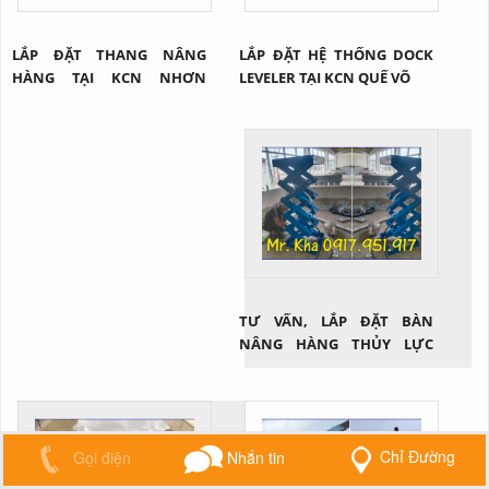
LẮP ĐẶT THANG NÂNG
LẮP ĐẶT HỆ THỐNG DOCK
HÀNG TẠI KCN NHƠN
LEVELER TẠI KCN QUẾ VÕ
TRẠCH - ĐỒNG NAI
TƯ VẤN, LẮP ĐẶT BÀN
NÂNG HÀNG THỦY LỰC
MINI
Chỉ Đường
Gọi điện
Nhắn tin