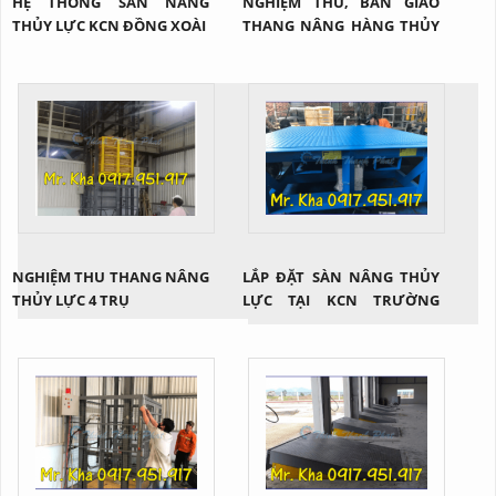
HỆ THỐNG SÀN NÂNG
NGHIỆM THU, BÀN GIAO
THỦY LỰC KCN ĐỒNG XOÀI
THANG NÂNG HÀNG THỦY
LỰC 4 TRỤ TẠI BẾN TRE
NGHIỆM THU THANG NÂNG
LẮP ĐẶT SÀN NÂNG THỦY
THỦY LỰC 4 TRỤ
LỰC TẠI KCN TRƯỜNG
XUÂN - QUẢNG NAM