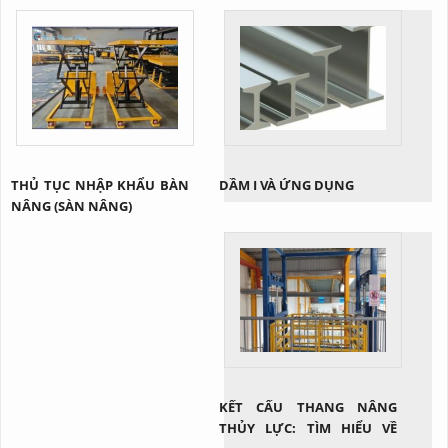
các tấm panel (tấm ván) kim
(gân) trên bề mặt. Các gân
loại hoặc nhựa cứng được
này có thể có nhiều hình
gắn kết chặt chẽ với nhau
dạng khác nhau, như hình
trên một hệ thống xích. Các
chữ V, chữ T, hoặc gai, được
tấm này tạo thành một bề
đúc liền với thân băng tải.
mặt vận chuyển phẳng và
Mục đích chính của những
cứng cáp, khác biệt hoàn
gân này là tạo ra ma sát...
toàn so...
THỦ TỤC NHẬP KHẨU BÀN
DẦM I VÀ ỨNG DỤNG
NÂNG (SÀN NÂNG)
KẾT CẤU THANG NÂNG
THỦY LỰC: TÌM HIỂU VỀ