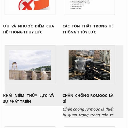
ƯU VÀ NHƯỢC ĐIỂM CỦA
CÁC TỔN THẤT TRONG HỆ
HỆ THỐNG THỦY LỰC
THỐNG THỦY LỰC
KHÁI NIỆM THỦY LỰC VÀ
CHÂN CHỐNG ROMOOC LÀ
SỰ PHÁT TRIỄN
GÌ
Chân chống rơ mooc là thiết
bị quan trọng trong các xe
sơ mi romooc, nó sử dụng để
nâng đỡ cho thùng xe và