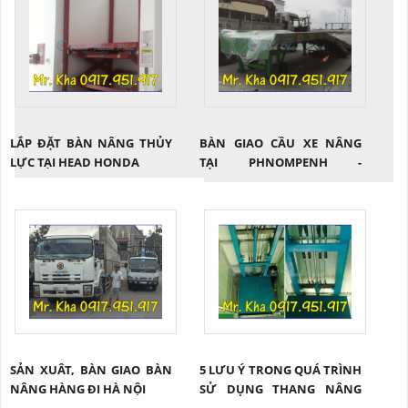
LẮP ĐẶT BÀN NÂNG THỦY
BÀN GIAO CẦU XE NÂNG
LỰC TẠI HEAD HONDA
TẠI PHNOMPENH -
CAMPUCHIA
SẢN XUÂT, BÀN GIAO BÀN
5 LƯU Ý TRONG QUÁ TRÌNH
NÂNG HÀNG ĐI HÀ NỘI
SỬ DỤNG THANG NÂNG
THỦY LỰC 2 TRỤ