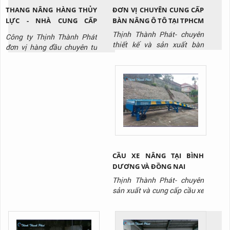
THANG NÂNG HÀNG THỦY
ĐƠN VỊ CHUYÊN CUNG CẤP
LỰC - NHÀ CUNG CẤP
BÀN NÂNG Ô TÔ TẠI TPHCM
THANG NÂNG THỦY LỰC
Thịnh Thành Phát- chuyên
Công ty Thịnh Thành Phát
CHẤT LƯỢNG
thiết kế và sản xuất bàn
đơn vị hàng đầu chuyên tư
nâng thủy lực tại TPHCM với
vấn, thiết kế, sản xuất, thi
giá tốt nhất thị trường, liên
công lắp đặt thang nâng
hệ ngay Hotline: 0917 951
thủy lực / thang nâng hàng
917 để được tư vấn và báo
chất lượng uy tín nhất hiên
giá.
nay, liên hệ Hotline: 0917
951 917 để được tư vấn và
báo giá sản phẩm.
CẦU XE NÂNG TẠI BÌNH
DƯƠNG VÀ ĐỒNG NAI
Thịnh Thành Phát- chuyên
sản xuất và cung cấp cầu xe
nâng/ cầu lên container với
giá tốt nhất thị trường, liên
hệ ngay Hotline: 0917 951