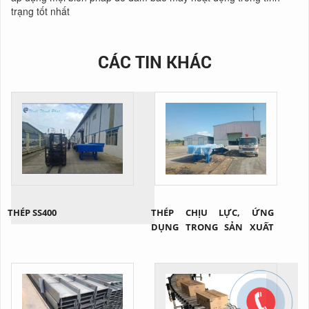
trạng tốt nhất
CÁC TIN KHÁC
THÉP SS400
THÉP CHỊU LỰC, ỨNG
DỤNG TRONG SẢN XUẤT
CẦU XE NÂNG