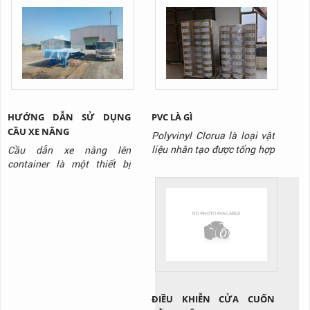
làm thiết bị nâng đỡ cho quá
trình chuyển đổi đầu xe, trao
đổi vận hành, trao đổi hàng
hóa hay là bảo trì bảo
dưỡng. Nó hoạt động bởi
chơ chế nâng hạ bởi bánh
răng...
HƯỚNG DẪN SỬ DỤNG
PVC LÀ GÌ
CẦU XE NÂNG
Polyvinyl Clorua là loại vật
liệu nhân tạo được tổng hợp
Cầu dẫn xe nâng lên
sớm nhất và mở ra một sự
container là một thiết bị
tiện lợi lớn lao trong sinh
được sử dụng ngày càng
hoạt và sản xuất cho nhân
phổ biến ở nhiều kho xưởng.
loại khi độ bền cao và giá
Thiết bị có cách sử dụng rất
thành của nó giúp ích rất
đơn giản, tuy nhiên không
nhiều. Bước đầu khi được
phải ai cũng biết cách sử
khám phá ra, PVC có rất
dụng đúng để đảm bảo an
nhiều nhược điểm như
toàn. Hôm nay, TTP sẽ
cứng,...
hướng dẫn các bạn cách sử
dụng cầu dẫn...
ĐIỀU KHIỄN CỬA CUỐN