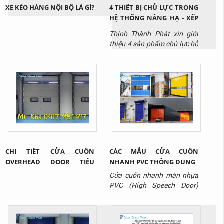
XE KÉO HÀNG NỘI BỘ LÀ GÌ?
4 THIẾT BỊ CHỦ LỰC TRONG
HỆ THỐNG NÂNG HẠ - XẾP
DỠ HÀNG HÓA KHO VẬN
Thịnh Thành Phát xin giới
thiệu 4 sản phẩm chủ lực hỗ
trợ nâng hạ - xuất nhập
hàng trong hệ thống kho
vận
CHI TIẾT CỬA CUỐN
CÁC MẪU CỬA CUỐN
OVERHEAD DOOR TIÊU
NHANH PVC THÔNG DỤNG
CHUẨN
Cửa cuốn nhanh màn nhựa
PVC (High Speech Door)
không chỉ sở hữu nhiều tính
năng nổi bật như: giảm thất
thoát nhiệt, hạn chế bụi bẩn,