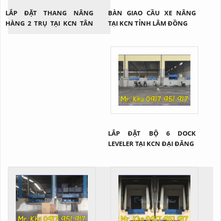
LẮP ĐẶT THANG NÂNG
BÀN GIAO CẦU XE NÂNG
HÀNG 2 TRỤ TẠI KCN TÂN
TẠI KCN TỈNH LÂM ĐỒNG
BÌNH
LẮP ĐẶT BỘ 6 DOCK
LEVELER TẠI KCN ĐẠI ĐĂNG