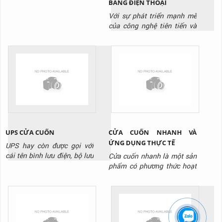
BẰNG ĐIỆN THOẠI
Với sự phát triển mạnh mẽ
của công nghệ tiên tiến và
hiện đại. Là sự ra đời của
các sản phẩm mang tính đột
phá công nghệ cao. Công
nghệ đơn giản lỗi thời dần
được thay thế bằng các
công nghệ thông minh.
Trong đó phải kể tới công
nghệ điều khiển cửa cuốn
bằng...
UPS CỬA CUỐN
CỬA CUỐN NHANH VÀ
ỨNG DỤNG THỰC TẾ
UPS hay còn được gọi với
cái tên bình lưu điện, bộ lưu
Cửa cuốn nhanh là một sản
điện hay hộp tích điện cửa
phẩm có phương thức hoạt
cuốn. Là thiết bị có vai trò
động giống như các loại cửa
lưu giữ và phát điện năng
cuốn khác. Biển chuyển
trong một khoảng thời gian
động tròn của động cơ
nhất định. Để cung cấp điện
thành chuyển động thẳng
cho cửa cuốn vận hành ổn
đứng của thân cửa. Điều