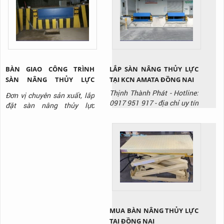
917 để được tư vấn và báo
giá sản phẩm.
BÀN GIAO CÔNG TRÌNH
LẮP SÀN NÂNG THỦY LỰC
SÀN NÂNG THỦY LỰC
TẠI KCN AMATA ĐỒNG NAI
HYDRAULIC DOCK LEVELER
Thịnh Thành Phát - Hotline:
Đơn vị chuyên sản xuất, lắp
TẠI KCN BIÊN HÒA ĐỒNG
0917 951 917 - địa chỉ uy tín
đặt sàn nâng thủy lực
NAI
chuyên sản xuất và lắp đặt
/Hydraulic Dock Leveler ,
sàn nâng thủy lưc.
liên hệ ngay với Thịnh
Thành Phát qua Hotline:
0917 951 917
MUA BÀN NÂNG THỦY LỰC
TẠI ĐỒNG NAI