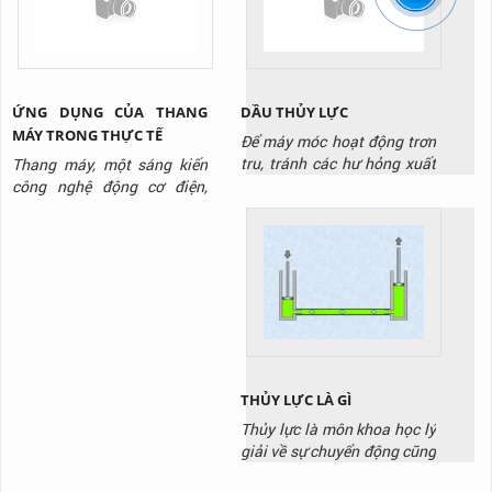
định không ngắt quãng. Đặc
khác biệt ở đây là nó hoạt
biệt trong trường...
động với tốc độ siêu nhanh.
Và được sử dụng tại các
công...
ỨNG DỤNG CỦA THANG
DẦU THỦY LỰC
MÁY TRONG THỰC TẾ
Để máy móc hoạt động trơn
tru, tránh các hư hỏng xuất
Thang máy, một sáng kiến
hiện cần có, cần có dầu thủy
công nghệ động cơ điện,
lực. Đây là loại dầu chuyên
không chỉ là một phần quan
dụng thường thấy tại kho
trọng trong các tòa nhà cao
xưởng, cơ sở sản xuất. Tuy
tầng mà còn là biểu tượng
nhiên không phải loại dầu
của sự thuận tiện và hiện
nào cũng phù hợp với thiết
đại trong cuộc sống hàng
bị của bạn
ngày. Bài viết này sẽ đưa ra
những ứng dụng của thang
máy trong thực tế, làm thế
nào chúng...
THỦY LỰC LÀ GÌ
Thủy lực là môn khoa học lý
giải về sự chuyển động cũng
như vận chuyển lực của một