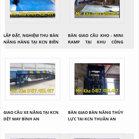
LẮP ĐẶT, NGHIỆM THU BÀN
BÀN GIAO CẦU KHO - MINI
NÂNG HÀNG TẠI KCN BIÊN
RAMP TẠI KHU CÔNG
HÒA 2
NGHIỆP SÓNG THẦN
GIAO CẦU XE NÂNG TẠI KCN
BÀN GIAO BÀN NÂNG THỦY
DỆT MAY BÌNH AN
LỰC TẠI KCN THUẬN AN