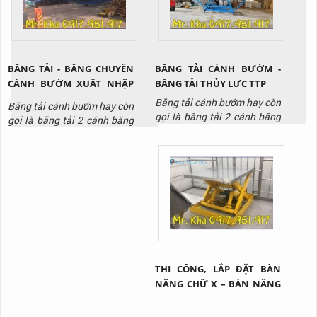
với nhiều mục đích sử dụng
khác nhau.
BĂNG TẢI - BĂNG CHUYỀN
BĂNG TẢI CÁNH BƯỚM -
CÁNH BƯỚM XUẤT NHẬP
BĂNG TẢI THỦY LỰC TTP
HÀNG THỊNH THÀNH PHÁT
Băng tải cánh bướm hay còn
Băng tải cánh bướm hay còn
01
gọi là băng tải 2 cánh băng
gọi là băng tải 2 cánh băng
với 2 cánh có thể nâng lên
với 2 cánh có thể nâng lên
hạ xuống một cách dễ dàng
hạ xuống từ mặt đất lên vị
nhờ vào hệ thống thủy lực
trí cao.
THI CÔNG, LẮP ĐẶT BÀN
NÂNG CHỮ X – BÀN NÂNG
HÀNG TẠI Q2 TP.HCM