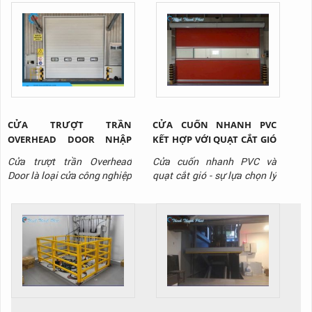
chất lỏng tồn tại trong môi
trường giới hạn nào đó. Cụ
thể, trong môi trường thủy
lực, chất lỏng sẽ được truyền
tải nhờ lực đẩy tác dụng lên
chất lỏng.
CỬA TRƯỢT TRẦN
CỬA CUỐN NHANH PVC
OVERHEAD DOOR NHẬP
KẾT HỢP VỚI QUẠT CẮT GIÓ
KHẨU CHO NHÀ XƯỞNG
- GIẢI PHÁP TỐI ƯU CHO
Cửa trượt trần Overhead
Cửa cuốn nhanh PVC và
TẠI BÌNH DƯƠNG
PHÒNG SẠCH KHO LẠNH
Door là loại cửa công nghiệp
quạt cắt gió - sự lựa chọn lý
chuyên dùng cho nhà kho,
tưởng cho kho lạnh, phòng
xưởng sản xuất. Liên hệ
sạch, nhà máy sản xuất thực
Thịnh Thành Phát qua
phẩm, dược phẩm, điện tử,
Hotline: 0917 951 917 để
siêu thị,..., giúp tối ưu hóa
được tư vấn và báo giá sản
vận hành và giảm chi phí
phẩm.
lâu dài. Liên hệ Thịnh Thành
Phát - Hotline: 0917 951
917 để được tư vấn và báo
gi...