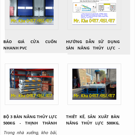
mùi hôi, côn trùng xâm nhập
trong quá trình di chuyển
hàng hóa giữa các khu vực
mà còn đa dạng nhiều mẫu
mã và chủng loại nhằm đáp
ứng tối...
BÁO GIÁ CỬA CUỐN
HƯỚNG DẪN SỬ DỤNG
NHANH PVC
SÀN NÂNG THỦY LỰC -
DOCK HÀNG?!
BỘ 3 BÀN NÂNG THỦY LỰC
THIẾT KẾ, SẢN XUẤT BÀN
500KG - THỊNH THÀNH
NÂNG THỦY LỰC 500KG,
PHÁT
1000KG, 2000KG, 3000KG
Trong nhà xưởng, kho bãi,