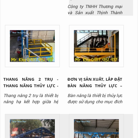
Công ty TNHH Thương mại
và Sản xuất Thịnh Thành
Phát là công ty chuyên sản
xuất dòng sản phẩm bàn
nâng thủy lực chất lượng
nhất trên thị trường hiện
nay.
THANG NÂNG 2 TRỤ -
ĐƠN VỊ SẢN XUẤT, LẮP ĐẶT
THANG NÂNG THỦY LỰC -
BÀN NÂNG THỦY LỰC –
THANG NÂNG CÔNG
BÀN NÂNG HÀNG VIỆT
Thang nâng 2 trụ là thiết bị
Bàn nâng là thiết bị thủy lực
NGHIỆP
NAM
nâng hạ kết hợp giữa hệ
được sử dụng cho mục đích
thống thủy lực và hệ thống
nâng hạ hàng hóa tại các
cáp kéo để nâng hạ hàng
nhà kho, phân xưởng. Bàn
hóa, trang thiết bị lên cao
nâng được thiết kế đa dạng
tại nhà máy, kho bãi, công
với nhiều loại tải trọng,
trình xây dựng,...
chiều cao nâng để phù hợp