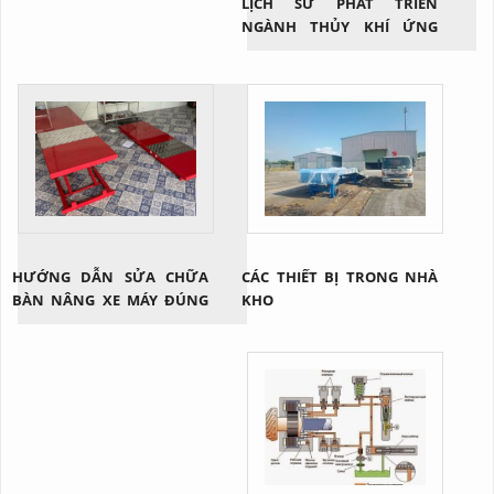
LỊCH SỬ PHÁT TRIỄN
NGÀNH THỦY KHÍ ỨNG
DỤNG
HƯỚNG DẪN SỬA CHỮA
CÁC THIẾT BỊ TRONG NHÀ
BÀN NÂNG XE MÁY ĐÚNG
KHO
CÁCH