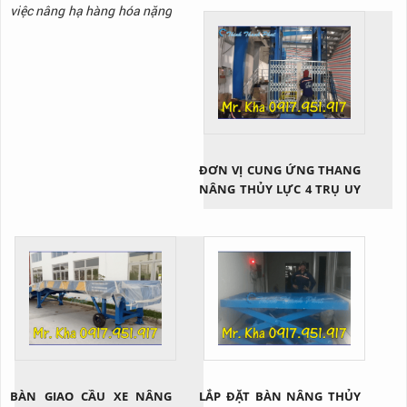
việc nâng hạ hàng hóa nặng
thường xuyên diễn ra và
không phải loại hàng hóa
nào cũng có thể di chuyển
bằng sức người. Lúc này, sử
dụng bàn nâng thủy lực nói
chung và loại bàn nâng thủy
lực 500kg nói riêng là giải
pháp cứu cánh. Vậy thiết bị
ĐƠN VỊ CUNG ỨNG THANG
này...
NÂNG THỦY LỰC 4 TRỤ UY
TÍN
BÀN GIAO CẦU XE NÂNG
LẮP ĐẶT BÀN NÂNG THỦY