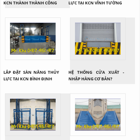
KCN THÀNH THÀNH CÔNG
LỰC TẠI KCN VĨNH TƯỜNG
LẮP ĐẶT SÀN NÂNG THỦY
HỆ THỐNG CỬA XUẤT -
LỰC TẠI KCN BÌNH ĐỊNH
NHẬP HÀNG CƠ BẢN?