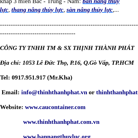
khắp 3 miền Bắc - Trung - Nam:
bàn nâng thủy
lực
,
thang nâng thủy lực
,
sàn nâng thủy lực
,...
----------------------------------------------------------------
-----------------------------------
CÔNG TY TNHH TM & SX THỊNH THÀNH PHÁT
Địa chỉ: 1053 Lê Đức Thọ, P.16, Q.Gò Vấp, TP.HCM
Tel: 0917.951.917 (Mr.Kha)
Email:
info@thinhthanhphat.vn
or
thinhthanhpha
Website:
www.caucontainer.com
www.thinhthanhphat.com.vn
www.bannangthuyluc.org