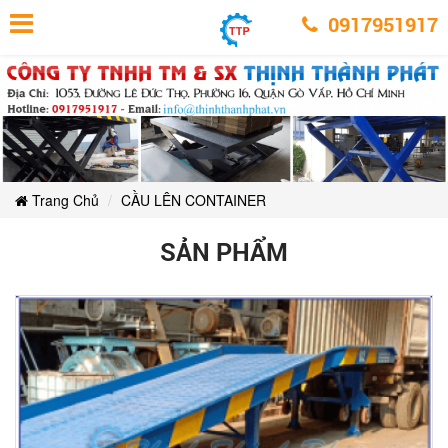
CẦU
CẦU
CẦU
CẦU
CẦU
CẦU
LÊN
0917951917
LÊN
LÊN
LÊN
CONTAINER
CONTAINER
LÊN
LÊN
CONTAINER
CONTAINER
CONTAINER
CONTAINER
Trang Chủ
CẦU LÊN CONTAINER
SẢN PHẨM