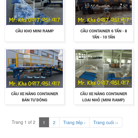
CẦU KHO MINI RAMP
CẦU CONTAINER 6 TẤN - 8
TẤN - 10 TẤN
CẦU XE NÂNG CONTAINER
CẦU XE NÂNG CONTAINER
BÁN TỰ ĐỘNG
LOẠI NHỎ (MINI RAMP)
Trang 1 of 2
1
2
Trang tiếp ›
Trang cuối ››