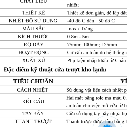
CHẤT LIỆU
nhiệt;
THIẾT KẾ
Thiết kế đơn giản, dễ lắp đặt
NHIỆT ĐỘ SỬ DỤNG
-40 độ C đến +50 độ C
MÀU SẮC
Inox / Trắng
KÍCH THƯỚC
0.8m - 5m
ĐỘ DÀY
75mm; 100mm; 125mm
HOẠT ĐỘNG
Cơ cấu an toàn do hệ thống 
XUẤT XỨ
Phụ kiện nhập khẩu từ Châu
- Đặc điểm kỹ thuật cửa trượt kho lạnh:
TIÊU CHUẨN
Y
CÁCH NHIỆT
Sử dụng vật liệu cách nhiệt 
Hai mặt bằng tole mạ màu 0
KẾT CẤU
an toàn cho việc mở cửa từ b
TAY BẨY
Cửa sủ dụng tay bẩy nhựa bọ
THANH TRƯỢT
Thanh trược được làm bằng 