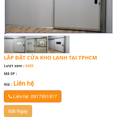
LẮP ĐẶT CỬA KHO LẠNH TẠI TPHCM
Lượt xem :
3425
Mã SP :
Liên hệ
Giá :
Liên hệ: 0917951917
Đặt Ngay