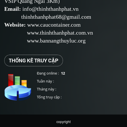
VSIP Quảng Ngãi 3Km)
Email
:
info@thinhthanhphat.vn
thinhthanhphat68@gmail.com
Website
:
www.caucontainer.com
www.thinhthanhphat.com.vn
www.bannangthuyluc.org
THỐNG KÊ TRUY CẬP
Đang online :
12
Tuần này :
Tháng này :
Tổng truy cập :
copyright