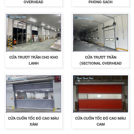
OVERHEAD
PHÒNG SẠCH
CỬA TRƯỢT TRẦN CHO KHO
CỬA TRƯỢT TRẦN
LẠNH
(SECTIONAL OVERHEAD
DOOR)
CỬA CUỐN TỐC ĐỘ CAO MÀU
CỬA CUỐN TỐC ĐỘ CAO MÀU
XÁM
CAM