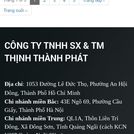
1
2
3
4
5
Trang tiếp ›
Trang cuối ››
CÔNG TY TNHH SX & TM
THỊNH THÀNH PHÁT
Địa chỉ
: 1053 Đường Lê Đức Thọ, Phường An Hội
Đông, Thành Phố Hồ Chí Minh
Chi nhánh miền Bắc:
43E Ngõ 69,
Phường
Cầu
Giấy, Thành Phố Hà Nội
Chi nhánh miền Trung:
QL1A, Thôn Liên Trì
Đông, Xã Đông Sơn, Tỉnh Quảng Ngãi (cách KCN