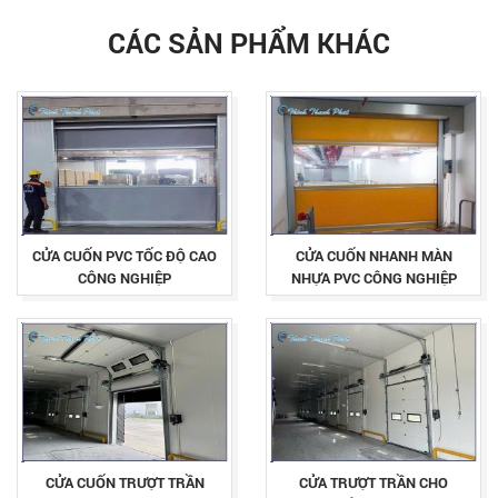
CÁC SẢN PHẨM KHÁC
CỬA CUỐN PVC TỐC ĐỘ CAO
CỬA CUỐN NHANH MÀN
CÔNG NGHIỆP
NHỰA PVC CÔNG NGHIỆP
CỬA CUỐN TRƯỢT TRẦN
CỬA TRƯỢT TRẦN CHO