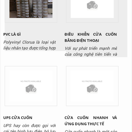
hóa hay là bảo trì bảo
dụng đúng để đảm bảo an
dưỡng. Nó hoạt động bởi
toàn. Hôm nay, TTP sẽ
chơ chế nâng hạ bởi bánh
hướng dẫn các bạn cách sử
răng...
dụng cầu dẫn...
ĐIỀU KHIỄN CỬA CUỐN
PVC LÀ GÌ
BẰNG ĐIỆN THOẠI
Polyvinyl Clorua là loại vật
liệu nhân tạo được tổng hợp
Với sự phát triển mạnh mẽ
sớm nhất và mở ra một sự
của công nghệ tiên tiến và
tiện lợi lớn lao trong sinh
hiện đại. Là sự ra đời của
hoạt và sản xuất cho nhân
các sản phẩm mang tính đột
loại khi độ bền cao và giá
phá công nghệ cao. Công
thành của nó giúp ích rất
nghệ đơn giản lỗi thời dần
nhiều. Bước đầu khi được
được thay thế bằng các
khám phá ra, PVC có rất
công nghệ thông minh.
nhiều nhược điểm như
Trong đó phải kể tới công
cứng,...
nghệ điều khiển cửa cuốn
bằng...
UPS CỬA CUỐN
CỬA CUỐN NHANH VÀ
ỨNG DỤNG THỰC TẾ
UPS hay còn được gọi với
cái tên bình lưu điện, bộ lưu
Cửa cuốn nhanh là một sản