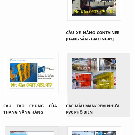
thấp. Vậy cụ thể sản phẩm
này là gì? Tại sao lại được
ứng dụng rộng rãi như vậy?
Cùng Thịnh Thành Phát tìm
hiểu qua bài viết này nhé!
CẦU XE NÂNG CONTAINER
[HÀNG SẴN - GIAO NGAY]
CẤU TẠO CHUNG CỦA
CÁC MẪU MÀN/ RÈM NHỰA
THANG NÂNG HÀNG
PVC PHỔ BIẾN