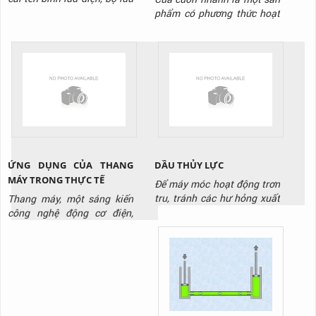
điện hay hộp tích điện cửa
phẩm có phương thức hoạt
cuốn. Là thiết bị có vai trò
động giống như các loại cửa
lưu giữ và phát điện năng
cuốn khác. Biển chuyển
trong một khoảng thời gian
động tròn của động cơ
nhất định. Để cung cấp điện
thành chuyển động thẳng
cho cửa cuốn vận hành ổn
đứng của thân cửa. Điều
định không ngắt quãng. Đặc
khác biệt ở đây là nó hoạt
biệt trong trường...
động với tốc độ siêu nhanh.
Và được sử dụng tại các
công...
ỨNG DỤNG CỦA THANG
DẦU THỦY LỰC
MÁY TRONG THỰC TẾ
Để máy móc hoạt động trơn
tru, tránh các hư hỏng xuất
Thang máy, một sáng kiến
hiện cần có, cần có dầu thủy
công nghệ động cơ điện,
lực. Đây là loại dầu chuyên
không chỉ là một phần quan
dụng thường thấy tại kho
trọng trong các tòa nhà cao
xưởng, cơ sở sản xuất. Tuy
tầng mà còn là biểu tượng
nhiên không phải loại dầu
của sự thuận tiện và hiện
nào cũng phù hợp với thiết
đại trong cuộc sống hàng
bị của bạn
ngày. Bài viết này sẽ đưa ra
những ứng dụng của thang