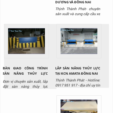
DƯƠNG VÀ ĐỒNG NAI
Thịnh Thành Phát- chuyên
sản xuất và cung cấp cầu xe
nâng/ cầu lên container với
giá tốt nhất thị trường, liên
hệ ngay Hotline: 0917 951
917 để được tư vấn và báo
giá sản phẩm.
BÀN GIAO CÔNG TRÌNH
LẮP SÀN NÂNG THỦY LỰC
SÀN NÂNG THỦY LỰC
TẠI KCN AMATA ĐỒNG NAI
HYDRAULIC DOCK LEVELER
Thịnh Thành Phát - Hotline:
Đơn vị chuyên sản xuất, lắp
TẠI KCN BIÊN HÒA ĐỒNG
0917 951 917 - địa chỉ uy tín
đặt sàn nâng thủy lực
NAI
chuyên sản xuất và lắp đặt
/Hydraulic Dock Leveler ,
sàn nâng thủy lưc.
liên hệ ngay với Thịnh
Thành Phát qua Hotline:
0917 951 917