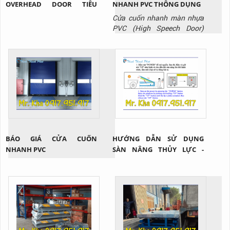
OVERHEAD DOOR TIÊU
NHANH PVC THÔNG DỤNG
CHUẨN
Cửa cuốn nhanh màn nhựa
PVC (High Speech Door)
không chỉ sở hữu nhiều tính
năng nổi bật như: giảm thất
thoát nhiệt, hạn chế bụi bẩn,
mùi hôi, côn trùng xâm nhập
trong quá trình di chuyển
hàng hóa giữa các khu vực
mà còn đa dạng nhiều mẫu
mã và chủng loại nhằm đáp
ứng tối...
BÁO GIÁ CỬA CUỐN
HƯỚNG DẪN SỬ DỤNG
NHANH PVC
SÀN NÂNG THỦY LỰC -
DOCK HÀNG?!