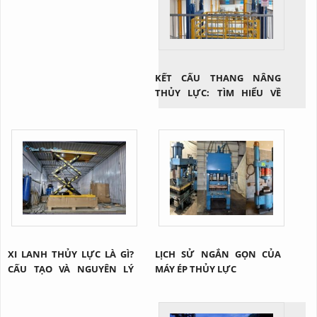
KẾT CẤU THANG NÂNG
THỦY LỰC: TÌM HIỂU VỀ
CÔNG NGHỆ NÂNG HẠ HIỆU
QUẢ TRONG NGÀNH CÔNG
NGHIỆP
XI LANH THỦY LỰC LÀ GÌ?
LỊCH SỬ NGẮN GỌN CỦA
CẤU TẠO VÀ NGUYÊN LÝ
MÁY ÉP THỦY LỰC
CỦA 1 XI LANH THỦY LỰC