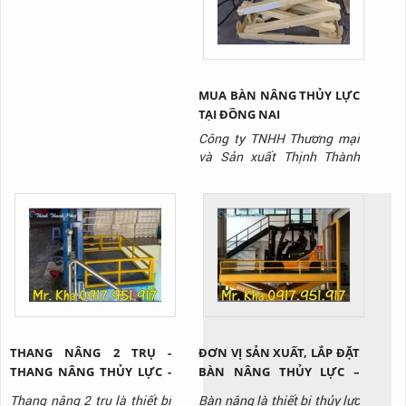
MUA BÀN NÂNG THỦY LỰC
TẠI ĐỒNG NAI
Công ty TNHH Thương mại
và Sản xuất Thịnh Thành
Phát là công ty chuyên sản
xuất dòng sản phẩm bàn
nâng thủy lực chất lượng
nhất trên thị trường hiện
nay.
THANG NÂNG 2 TRỤ -
ĐƠN VỊ SẢN XUẤT, LẮP ĐẶT
THANG NÂNG THỦY LỰC -
BÀN NÂNG THỦY LỰC –
THANG NÂNG CÔNG
BÀN NÂNG HÀNG VIỆT
Thang nâng 2 trụ là thiết bị
Bàn nâng là thiết bị thủy lực