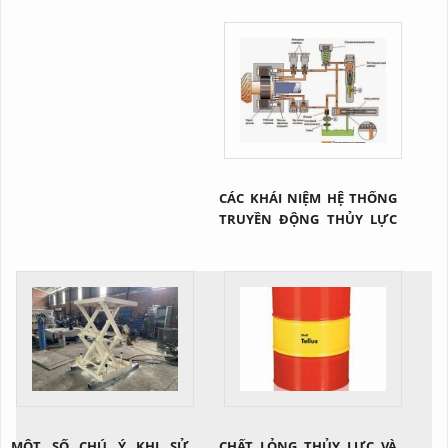
CÁC KHÁI NIỆM HỆ THỐNG
TRUYỀN ĐỘNG THỦY LỰC
NÓI CHUNG
MỘT SỐ CHÚ Ý KHI SỬ
CHẤT LỎNG THỦY LỰC VÀ