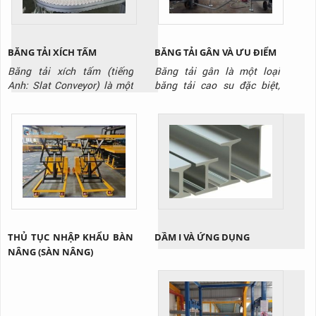
BĂNG TẢI XÍCH TẤM
BĂNG TẢI GÂN VÀ ƯU ĐIỂM
Băng tải xích tấm (tiếng
Băng tải gân là một loại
Anh: Slat Conveyor) là một
băng tải cao su đặc biệt,
hệ thống băng tải sử dụng
được thiết kế với các gờ nổi
các tấm panel (tấm ván) kim
(gân) trên bề mặt. Các gân
loại hoặc nhựa cứng được
này có thể có nhiều hình
gắn kết chặt chẽ với nhau
dạng khác nhau, như hình
trên một hệ thống xích. Các
chữ V, chữ T, hoặc gai, được
tấm này tạo thành một bề
đúc liền với thân băng tải.
mặt vận chuyển phẳng và
Mục đích chính của những
cứng cáp, khác biệt hoàn
gân này là tạo ra ma sát...
toàn so...
THỦ TỤC NHẬP KHẨU BÀN
DẦM I VÀ ỨNG DỤNG
NÂNG (SÀN NÂNG)