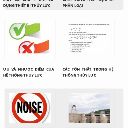
DỤNG THIẾT BỊ THỦY LỰC
PHÂN LOẠI
ƯU VÀ NHƯỢC ĐIỂM CỦA
CÁC TỔN THẤT TRONG HỆ
HỆ THỐNG THỦY LỰC
THỐNG THỦY LỰC