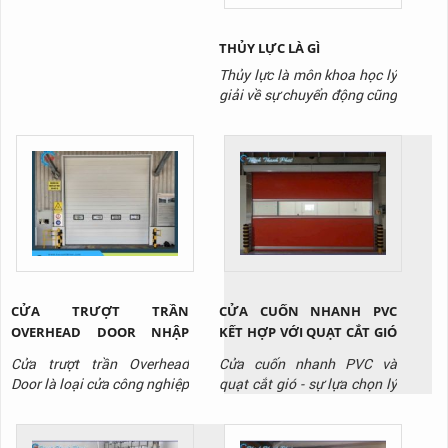
máy trong thực tế, làm thế
nào chúng...
THỦY LỰC LÀ GÌ
Thủy lực là môn khoa học lý
giải về sự chuyển động cũng
như vận chuyển lực của một
chất lỏng tồn tại trong môi
trường giới hạn nào đó. Cụ
thể, trong môi trường thủy
lực, chất lỏng sẽ được truyền
tải nhờ lực đẩy tác dụng lên
chất lỏng.
CỬA TRƯỢT TRẦN
CỬA CUỐN NHANH PVC
OVERHEAD DOOR NHẬP
KẾT HỢP VỚI QUẠT CẮT GIÓ
KHẨU CHO NHÀ XƯỞNG
- GIẢI PHÁP TỐI ƯU CHO
Cửa trượt trần Overhead
Cửa cuốn nhanh PVC và
TẠI BÌNH DƯƠNG
PHÒNG SẠCH KHO LẠNH
Door là loại cửa công nghiệp
quạt cắt gió - sự lựa chọn lý
chuyên dùng cho nhà kho,
tưởng cho kho lạnh, phòng
xưởng sản xuất. Liên hệ
sạch, nhà máy sản xuất thực
Thịnh Thành Phát qua
phẩm, dược phẩm, điện tử,