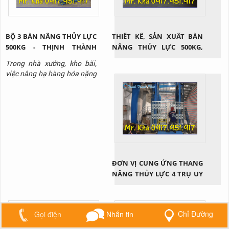
BỘ 3 BÀN NÂNG THỦY LỰC
THIẾT KẾ, SẢN XUẤT BÀN
500KG - THỊNH THÀNH
NÂNG THỦY LỰC 500KG,
PHÁT
1000KG, 2000KG, 3000KG
Trong nhà xưởng, kho bãi,
việc nâng hạ hàng hóa nặng
thường xuyên diễn ra và
không phải loại hàng hóa
nào cũng có thể di chuyển
bằng sức người. Lúc này, sử
dụng bàn nâng thủy lực nói
chung và loại bàn nâng thủy
lực 500kg nói riêng là giải
pháp cứu cánh. Vậy thiết bị
ĐƠN VỊ CUNG ỨNG THANG
này...
NÂNG THỦY LỰC 4 TRỤ UY
TÍN
Chỉ Đường
Gọi điện
Nhắn tin