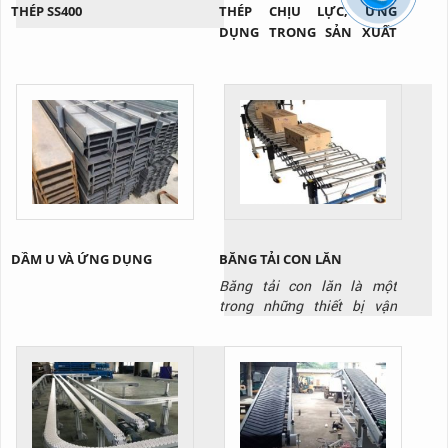
THÉP SS400
THÉP CHỊU LỰC, ỨNG
DỤNG TRONG SẢN XUẤT
CẦU XE NÂNG
DẦM U VÀ ỨNG DỤNG
BĂNG TẢI CON LĂN
Băng tải con lăn là một
trong những thiết bị vận
chuyển không thể thiếu
trong các nhà kho và nhà
máy, kho hàng