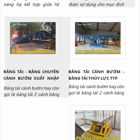
NGHIỆP
NAM
nâng hạ kết hợp giữa hệ
được sử dụng cho mục đích
thống thủy lực và hệ thống
nâng hạ hàng hóa tại các
cáp kéo để nâng hạ hàng
nhà kho, phân xưởng. Bàn
hóa, trang thiết bị lên cao
nâng được thiết kế đa dạng
tại nhà máy, kho bãi, công
với nhiều loại tải trọng,
trình xây dựng,...
chiều cao nâng để phù hợp
với nhiều mục đích sử dụng
khác nhau.
BĂNG TẢI - BĂNG CHUYỀN
BĂNG TẢI CÁNH BƯỚM -
CÁNH BƯỚM XUẤT NHẬP
BĂNG TẢI THỦY LỰC TTP
HÀNG THỊNH THÀNH PHÁT
Băng tải cánh bướm hay còn
Băng tải cánh bướm hay còn
01
gọi là băng tải 2 cánh băng
gọi là băng tải 2 cánh băng
với 2 cánh có thể nâng lên
với 2 cánh có thể nâng lên
hạ xuống một cách dễ dàng
hạ xuống từ mặt đất lên vị
nhờ vào hệ thống thủy lực
trí cao.