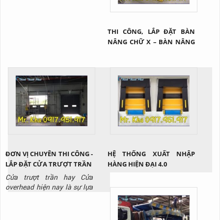
THI CÔNG, LẮP ĐẶT BÀN
NÂNG CHỮ X – BÀN NÂNG
HÀNG TẠI Q2 TP.HCM
ĐƠN VỊ CHUYÊN THI CÔNG -
HỆ THỐNG XUẤT NHẬP
LẮP ĐẶT CỬA TRƯỢT TRẦN
HÀNG HIỆN ĐẠI 4.0
Cửa trượt trần hay Cửa
overhead hiện nay là sự lựa
chọn hoàn hảo cho các nhà
kho xuất nhập hàng hóa hay
những công trình có trần