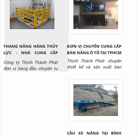
Hotline: 0917 951 917 để
siêu thị,..., giúp tối ưu hóa
được tư vấn và báo giá sản
vận hành và giảm chi phí
phẩm.
lâu dài. Liên hệ Thịnh Thành
Phát - Hotline: 0917 951
917 để được tư vấn và báo
gi...
THANG NÂNG HÀNG THỦY
ĐƠN VỊ CHUYÊN CUNG CẤP
LỰC - NHÀ CUNG CẤP
BÀN NÂNG Ô TÔ TẠI TPHCM
THANG NÂNG THỦY LỰC
Thịnh Thành Phát- chuyên
Công ty Thịnh Thành Phát
CHẤT LƯỢNG
thiết kế và sản xuất bàn
đơn vị hàng đầu chuyên tư
nâng thủy lực tại TPHCM với
vấn, thiết kế, sản xuất, thi
giá tốt nhất thị trường, liên
công lắp đặt thang nâng
hệ ngay Hotline: 0917 951
thủy lực / thang nâng hàng
917 để được tư vấn và báo
chất lượng uy tín nhất hiên
giá.
nay, liên hệ Hotline: 0917
951 917 để được tư vấn và
báo giá sản phẩm.
CẦU XE NÂNG TẠI BÌNH