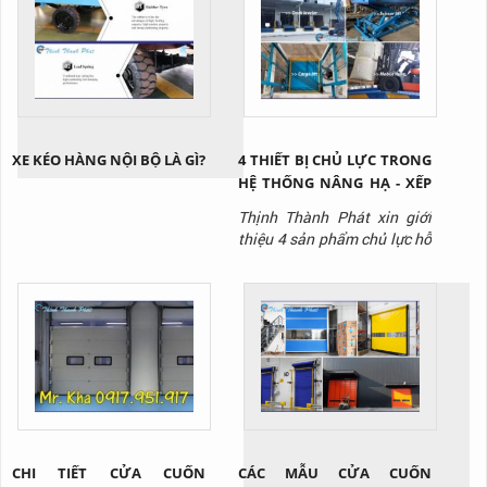
XE KÉO HÀNG NỘI BỘ LÀ GÌ?
4 THIẾT BỊ CHỦ LỰC TRONG
HỆ THỐNG NÂNG HẠ - XẾP
DỠ HÀNG HÓA KHO VẬN
Thịnh Thành Phát xin giới
thiệu 4 sản phẩm chủ lực hỗ
trợ nâng hạ - xuất nhập
hàng trong hệ thống kho
vận
CHI TIẾT CỬA CUỐN
CÁC MẪU CỬA CUỐN