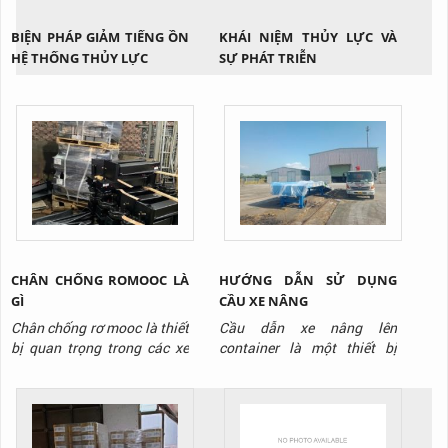
BIỆN PHÁP GIẢM TIẾNG ỒN
KHÁI NIỆM THỦY LỰC VÀ
HỆ THỐNG THỦY LỰC
SỰ PHÁT TRIỄN
CHÂN CHỐNG ROMOOC LÀ
HƯỚNG DẪN SỬ DỤNG
GÌ
CẦU XE NÂNG
Chân chống rơ mooc là thiết
Cầu dẫn xe nâng lên
bị quan trọng trong các xe
container là một thiết bị
sơ mi romooc, nó sử dụng để
được sử dụng ngày càng
nâng đỡ cho thùng xe và
phổ biến ở nhiều kho xưởng.
làm thiết bị nâng đỡ cho quá
Thiết bị có cách sử dụng rất
trình chuyển đổi đầu xe, trao
đơn giản, tuy nhiên không
đổi vận hành, trao đổi hàng
phải ai cũng biết cách sử