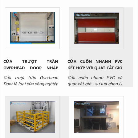
như vận chuyển lực của một
chất lỏng tồn tại trong môi
trường giới hạn nào đó. Cụ
thể, trong môi trường thủy
lực, chất lỏng sẽ được truyền
tải nhờ lực đẩy tác dụng lên
chất lỏng.
CỬA TRƯỢT TRẦN
CỬA CUỐN NHANH PVC
OVERHEAD DOOR NHẬP
KẾT HỢP VỚI QUẠT CẮT GIÓ
KHẨU CHO NHÀ XƯỞNG
- GIẢI PHÁP TỐI ƯU CHO
Cửa trượt trần Overhead
Cửa cuốn nhanh PVC và
TẠI BÌNH DƯƠNG
PHÒNG SẠCH KHO LẠNH
Door là loại cửa công nghiệp
quạt cắt gió - sự lựa chọn lý
chuyên dùng cho nhà kho,
tưởng cho kho lạnh, phòng
xưởng sản xuất. Liên hệ
sạch, nhà máy sản xuất thực
Thịnh Thành Phát qua
phẩm, dược phẩm, điện tử,
Hotline: 0917 951 917 để
siêu thị,..., giúp tối ưu hóa
được tư vấn và báo giá sản
vận hành và giảm chi phí
phẩm.
lâu dài. Liên hệ Thịnh Thành
Phát - Hotline: 0917 951
917 để được tư vấn và báo