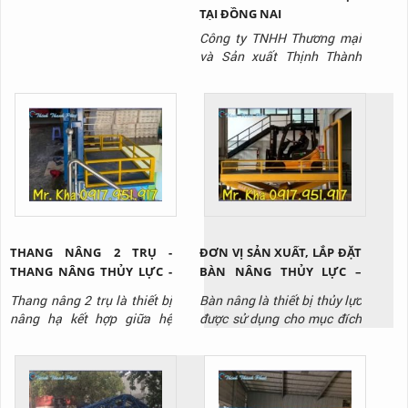
TẠI ĐỒNG NAI
Công ty TNHH Thương mại
và Sản xuất Thịnh Thành
Phát là công ty chuyên sản
xuất dòng sản phẩm bàn
nâng thủy lực chất lượng
nhất trên thị trường hiện
nay.
THANG NÂNG 2 TRỤ -
ĐƠN VỊ SẢN XUẤT, LẮP ĐẶT
THANG NÂNG THỦY LỰC -
BÀN NÂNG THỦY LỰC –
THANG NÂNG CÔNG
BÀN NÂNG HÀNG VIỆT
Thang nâng 2 trụ là thiết bị
Bàn nâng là thiết bị thủy lực
NGHIỆP
NAM
nâng hạ kết hợp giữa hệ
được sử dụng cho mục đích
thống thủy lực và hệ thống
nâng hạ hàng hóa tại các
cáp kéo để nâng hạ hàng
nhà kho, phân xưởng. Bàn
hóa, trang thiết bị lên cao
nâng được thiết kế đa dạng
tại nhà máy, kho bãi, công
với nhiều loại tải trọng,