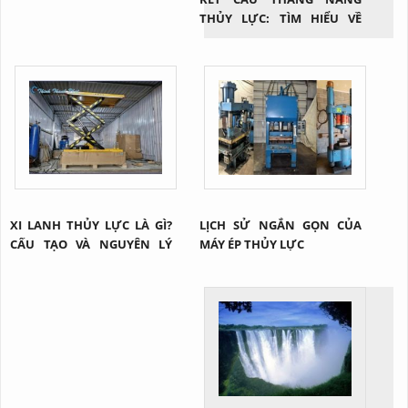
THỦY LỰC: TÌM HIỂU VỀ
CÔNG NGHỆ NÂNG HẠ HIỆU
QUẢ TRONG NGÀNH CÔNG
NGHIỆP
XI LANH THỦY LỰC LÀ GÌ?
LỊCH SỬ NGẮN GỌN CỦA
CẤU TẠO VÀ NGUYÊN LÝ
MÁY ÉP THỦY LỰC
CỦA 1 XI LANH THỦY LỰC