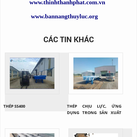
www.thinhthanhphat.com.vn
www.bannangthuyluc.org
CÁC TIN KHÁC
THÉP SS400
THÉP CHỊU LỰC, ỨNG
DỤNG TRONG SẢN XUẤT
CẦU XE NÂNG