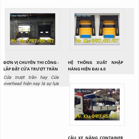
ĐƠN VỊ CHUYÊN THI CÔNG -
HỆ THỐNG XUẤT NHẬP
LẮP ĐẶT CỬA TRƯỢT TRẦN
HÀNG HIỆN ĐẠI 4.0
Cửa trượt trần hay Cửa
overhead hiện nay là sự lựa
chọn hoàn hảo cho các nhà
kho xuất nhập hàng hóa hay
những công trình có trần
thấp. Vậy cụ thể sản phẩm
này là gì? Tại sao lại được
ứng dụng rộng rãi như vậy?
Cùng Thịnh Thành Phát tìm
hiểu qua bài viết này nhé!
CẦU XE NÂNG CONTAINER