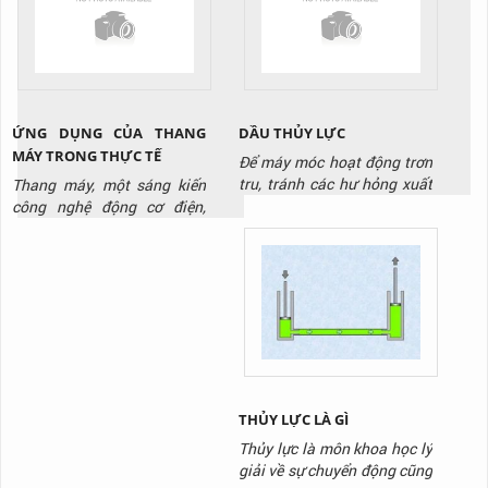
cho cửa cuốn vận hành ổn
đứng của thân cửa. Điều
định không ngắt quãng. Đặc
khác biệt ở đây là nó hoạt
biệt trong trường...
động với tốc độ siêu nhanh.
Và được sử dụng tại các
công...
ỨNG DỤNG CỦA THANG
DẦU THỦY LỰC
MÁY TRONG THỰC TẾ
Để máy móc hoạt động trơn
tru, tránh các hư hỏng xuất
Thang máy, một sáng kiến
hiện cần có, cần có dầu thủy
công nghệ động cơ điện,
lực. Đây là loại dầu chuyên
không chỉ là một phần quan
dụng thường thấy tại kho
trọng trong các tòa nhà cao
xưởng, cơ sở sản xuất. Tuy
tầng mà còn là biểu tượng
nhiên không phải loại dầu
của sự thuận tiện và hiện
nào cũng phù hợp với thiết
đại trong cuộc sống hàng
bị của bạn
ngày. Bài viết này sẽ đưa ra
những ứng dụng của thang
máy trong thực tế, làm thế
nào chúng...
THỦY LỰC LÀ GÌ
Thủy lực là môn khoa học lý
giải về sự chuyển động cũng