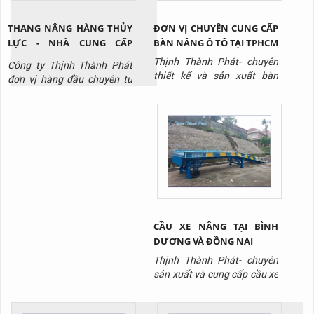
gi...
THANG NÂNG HÀNG THỦY
ĐƠN VỊ CHUYÊN CUNG CẤP
LỰC - NHÀ CUNG CẤP
BÀN NÂNG Ô TÔ TẠI TPHCM
THANG NÂNG THỦY LỰC
Thịnh Thành Phát- chuyên
Công ty Thịnh Thành Phát
CHẤT LƯỢNG
thiết kế và sản xuất bàn
đơn vị hàng đầu chuyên tư
nâng thủy lực tại TPHCM với
vấn, thiết kế, sản xuất, thi
giá tốt nhất thị trường, liên
công lắp đặt thang nâng
hệ ngay Hotline: 0917 951
thủy lực / thang nâng hàng
917 để được tư vấn và báo
chất lượng uy tín nhất hiên
giá.
nay, liên hệ Hotline: 0917
951 917 để được tư vấn và
báo giá sản phẩm.
CẦU XE NÂNG TẠI BÌNH
DƯƠNG VÀ ĐỒNG NAI
Thịnh Thành Phát- chuyên
sản xuất và cung cấp cầu xe
nâng/ cầu lên container với
giá tốt nhất thị trường, liên