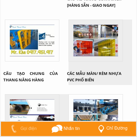
[HÀNG SẴN - GIAO NGAY]
CẤU TẠO CHUNG CỦA
CÁC MẪU MÀN/ RÈM NHỰA
THANG NÂNG HÀNG
PVC PHỔ BIẾN
Chỉ Đường
Gọi điện
Nhắn tin