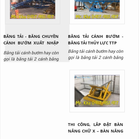
trình xây dựng,...
chiều cao nâng để phù hợp
với nhiều mục đích sử dụng
khác nhau.
BĂNG TẢI - BĂNG CHUYỀN
BĂNG TẢI CÁNH BƯỚM -
CÁNH BƯỚM XUẤT NHẬP
BĂNG TẢI THỦY LỰC TTP
HÀNG THỊNH THÀNH PHÁT
Băng tải cánh bướm hay còn
Băng tải cánh bướm hay còn
01
gọi là băng tải 2 cánh băng
gọi là băng tải 2 cánh băng
với 2 cánh có thể nâng lên
với 2 cánh có thể nâng lên
hạ xuống một cách dễ dàng
hạ xuống từ mặt đất lên vị
nhờ vào hệ thống thủy lực
trí cao.
THI CÔNG, LẮP ĐẶT BÀN
NÂNG CHỮ X – BÀN NÂNG
HÀNG TẠI Q2 TP.HCM