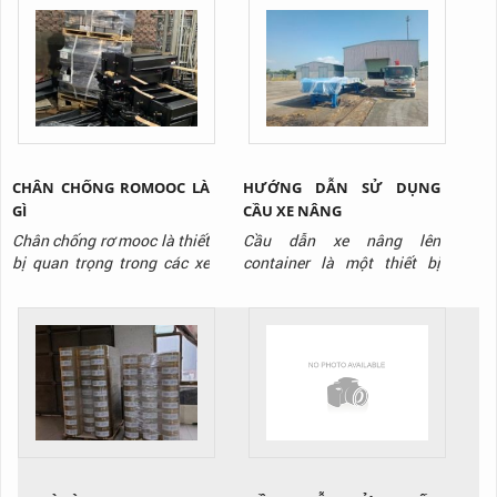
CHÂN CHỐNG ROMOOC LÀ
HƯỚNG DẪN SỬ DỤNG
GÌ
CẦU XE NÂNG
Chân chống rơ mooc là thiết
Cầu dẫn xe nâng lên
bị quan trọng trong các xe
container là một thiết bị
sơ mi romooc, nó sử dụng để
được sử dụng ngày càng
nâng đỡ cho thùng xe và
phổ biến ở nhiều kho xưởng.
làm thiết bị nâng đỡ cho quá
Thiết bị có cách sử dụng rất
trình chuyển đổi đầu xe, trao
đơn giản, tuy nhiên không
đổi vận hành, trao đổi hàng
phải ai cũng biết cách sử
hóa hay là bảo trì bảo
dụng đúng để đảm bảo an
dưỡng. Nó hoạt động bởi
toàn. Hôm nay, TTP sẽ
chơ chế nâng hạ bởi bánh
hướng dẫn các bạn cách sử
răng...
dụng cầu dẫn...