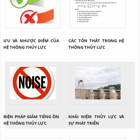
ƯU VÀ NHƯỢC ĐIỂM CỦA
CÁC TỔN THẤT TRONG HỆ
HỆ THỐNG THỦY LỰC
THỐNG THỦY LỰC
BIỆN PHÁP GIẢM TIẾNG ỒN
KHÁI NIỆM THỦY LỰC VÀ
HỆ THỐNG THỦY LỰC
SỰ PHÁT TRIỄN