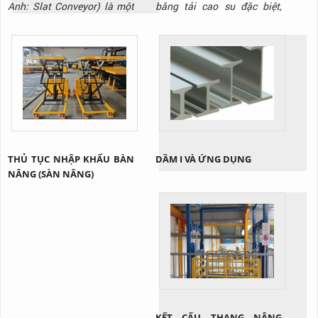
Anh: Slat Conveyor) là một
băng tải cao su đặc biệt,
hệ thống băng tải sử dụng
được thiết kế với các gờ nổi
các tấm panel (tấm ván) kim
(gân) trên bề mặt. Các gân
loại hoặc nhựa cứng được
này có thể có nhiều hình
gắn kết chặt chẽ với nhau
dạng khác nhau, như hình
trên một hệ thống xích. Các
chữ V, chữ T, hoặc gai, được
tấm này tạo thành một bề
đúc liền với thân băng tải.
mặt vận chuyển phẳng và
Mục đích chính của những
cứng cáp, khác biệt hoàn
gân này là tạo ra ma sát...
toàn so...
THỦ TỤC NHẬP KHẨU BÀN
DẦM I VÀ ỨNG DỤNG
NÂNG (SÀN NÂNG)
KẾT CẤU THANG NÂNG