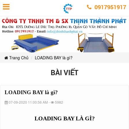
LOADING
LOADING
LOADING
LOADING
LOADING
LOADING
BAY
0917951917
BAY
BAY
BAY
là
là
BAY
BAY
là
gì?
gì?
là
gì?
là
là
gì?
gì?
gì?
Trang Chủ
LOADING BAY là gì?
BÀI VIẾT
LOADING BAY là gì?
07-09-2020 11:00:56 AM -
5982
LOADING BAY LÀ GÌ?