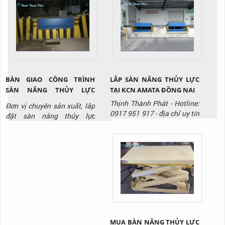
hệ ngay Hotline: 0917 951
917 để được tư vấn và báo
giá sản phẩm.
BÀN GIAO CÔNG TRÌNH
LẮP SÀN NÂNG THỦY LỰC
SÀN NÂNG THỦY LỰC
TẠI KCN AMATA ĐỒNG NAI
HYDRAULIC DOCK LEVELER
Thịnh Thành Phát - Hotline:
Đơn vị chuyên sản xuất, lắp
TẠI KCN BIÊN HÒA ĐỒNG
0917 951 917 - địa chỉ uy tín
đặt sàn nâng thủy lực
NAI
chuyên sản xuất và lắp đặt
/Hydraulic Dock Leveler ,
sàn nâng thủy lưc.
liên hệ ngay với Thịnh
Thành Phát qua Hotline:
0917 951 917
MUA BÀN NÂNG THỦY LỰC