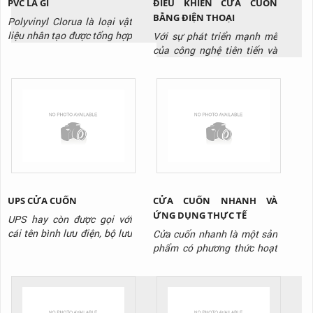
ĐIỀU KHIỄN CỬA CUỐN
PVC LÀ GÌ
BẰNG ĐIỆN THOẠI
Polyvinyl Clorua là loại vật
liệu nhân tạo được tổng hợp
Với sự phát triển mạnh mẽ
sớm nhất và mở ra một sự
của công nghệ tiên tiến và
tiện lợi lớn lao trong sinh
hiện đại. Là sự ra đời của
hoạt và sản xuất cho nhân
các sản phẩm mang tính đột
loại khi độ bền cao và giá
phá công nghệ cao. Công
thành của nó giúp ích rất
nghệ đơn giản lỗi thời dần
nhiều. Bước đầu khi được
được thay thế bằng các
khám phá ra, PVC có rất
công nghệ thông minh.
nhiều nhược điểm như
Trong đó phải kể tới công
cứng,...
nghệ điều khiển cửa cuốn
bằng...
UPS CỬA CUỐN
CỬA CUỐN NHANH VÀ
ỨNG DỤNG THỰC TẾ
UPS hay còn được gọi với
cái tên bình lưu điện, bộ lưu
Cửa cuốn nhanh là một sản
điện hay hộp tích điện cửa
phẩm có phương thức hoạt
cuốn. Là thiết bị có vai trò
động giống như các loại cửa
lưu giữ và phát điện năng
cuốn khác. Biển chuyển
trong một khoảng thời gian
động tròn của động cơ
nhất định. Để cung cấp điện
thành chuyển động thẳng