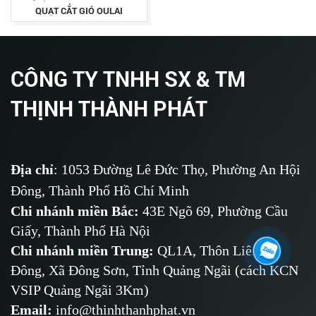
QUẠT CẮT GIÓ OULAI
CÔNG TY TNHH SX & TM
THỊNH THÀNH PHÁT
Địa chỉ
: 1053 Đường Lê Đức Thọ, Phường An Hội
Đông, Thành Phố Hồ Chí Minh
Chi nhánh miền Bắc:
43E Ngõ 69,
Phường
Cầu
Giấy, Thành Phố Hà Nội
Chi nhánh miền Trung:
QL1A, Thôn Liên Trì
Đông, Xã Đông Sơn, Tỉnh Quảng Ngãi (cách KCN
VSIP Quảng Ngãi 3Km)
Email
:
info@thinhthanhphat.vn