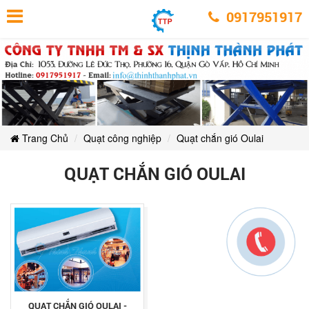
Quạt
Quạt
Quạt
Quạt
Quạt
Quạt
chắn
0917951917
chắn
chắn
chắn
gió
gió
chắn
chắn
gió
Oulai
Oulai
gió
Oulai
gió
gió
Oulai
Oulai
Oulai
Trang Chủ
Quạt công nghiệp
Quạt chắn gió Oulai
QUẠT CHẮN GIÓ OULAI
QUẠT CHẮN GIÓ OULAI -