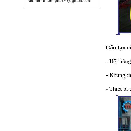
thinhthanhphat79@gmail.com
Cấu tạo 
- Hệ thống
- Khung th
- Thiết bị