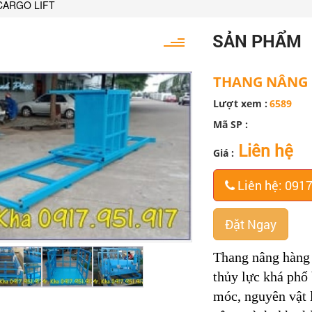
CARGO LIFT
SẢN PHẨM
THANG NÂNG H
Lượt xem :
6589
Mã SP :
Liên hệ
Giá :
Liên hệ: 091
Đặt Ngay
Thang nâng hàng mo
thủy lực khá phổ
móc, nguyên vật l