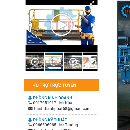
HỖ TRỢ TRỰC TUYẾN
PHÒNG KINH DOANH
0917951917 - Mr Kha
thinhthanhphat68@gmail.com
PHÒNG KỸ THUẬT
0966596065 - Mr Trường