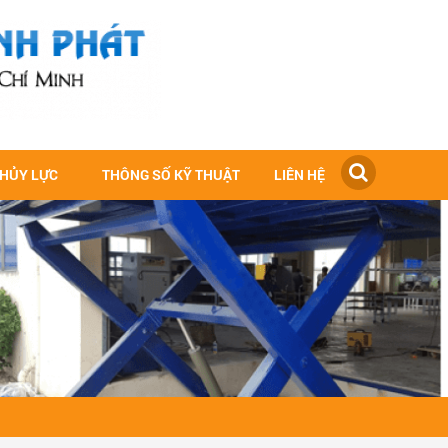
THỦY LỰC
THÔNG SỐ KỸ THUẬT
LIÊN HỆ