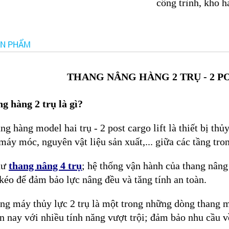
công trình, kho h
ẢN PHẨM
THANG NÂNG HÀNG 2 TRỤ - 2 P
g hàng 2 trụ là gì?
ng hàng model hai trụ - 2 post cargo lift là thiết bị t
máy móc, nguyên vật liệu sản xuất,... giữa các tầng tro
hư
thang nâng 4 trụ
; hệ thống vận hành của thang nâng 
kéo để đảm bảo lực nâng đều và tăng tính an toàn.
ng máy thủy lực 2 trụ là một trong những dòng thang m
n nay với nhiều tính năng vượt trội; đảm bảo nhu cầu về 