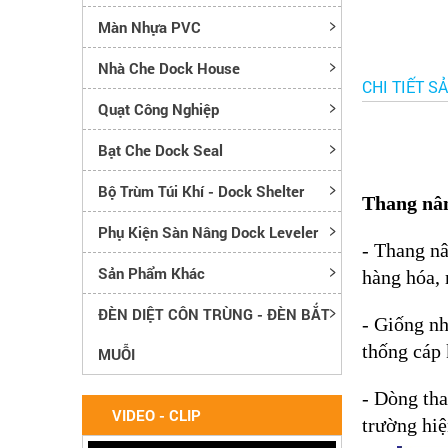
Màn Nhựa PVC
Nhà Che Dock House
CHI TIẾT S
Quạt Công Nghiệp
Bạt Che Dock Seal
Bộ Trùm Túi Khí - Dock Shelter
Thang nân
Phụ Kiện Sàn Nâng Dock Leveler
- Thang nâ
Sản Phẩm Khác
hàng hóa, 
ĐÈN DIỆT CÔN TRÙNG - ĐÈN BẮT
- Giống n
thống cáp 
MUỖI
- Dòng tha
VIDEO - CLIP
trường hiệ