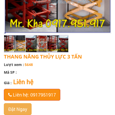
THANG NÂNG THỦY LỰC 3 TẤN
Lượt xem :
5648
Mã SP :
Liên hệ
Giá :
Liên hệ: 0917951917
Đặt Ngay