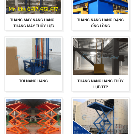
THANG MÁY NÂNG HÀNG -
THANG NÂNG HÀNG DẠNG
THANG MÁY THỦY LỰC
ỐNG LỒNG
TỜI NÂNG HÀNG
THANG NÂNG HÀNG THỦY
LỰC TTP