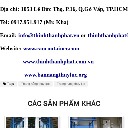
Địa chỉ: 1053 Lê Đức Thọ, P.16, Q.Gò Vấp, TP.HCM
Tel: 0917.951.917 (Mr. Kha)
Email:
info@thinhthanhphat.vn
or
thinhthanhpha
Website:
www.caucontainer.com
www.thinhthanhphat.com.vn
www.bannangthuyluc.org
Tags
Thang nâng thủy lực
Thang nang thuy luc
CÁC SẢN PHẨM KHÁC