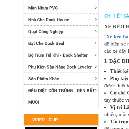
Màn Nhựa PVC
CHI TIẾT S
Nhà Che Dock House
XE KÉO 
Quạt Công Nghiệp
"
Xe kéo hà
Bạt Che Dock Seal
để biến xe 
các xe đẩy 
Bộ Trùm Túi Khí - Dock Shelter
I. ĐẶC Đ
Phụ Kiện Sàn Nâng Dock Leveler
Thiết kế
Phụ kiệ
Sản Phẩm Khác
được thiết 
ĐÈN DIỆT CÔN TRÙNG - ĐÈN BẮT
Cơ chế 
tùy thuộc v
MUỖI
Vị trí L
nhiên, một 
VIDEO - CLIP
Tải trọn
đối trọng, 