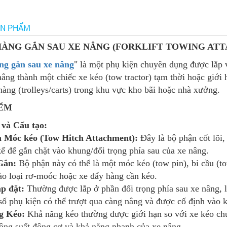
ẢN PHẨM
HÀNG GẮN SAU XE NÂNG (FORKLIFT TOWING AT
ng gắn sau xe nâng
" là một phụ kiện chuyên dụng được lắp v
nâng thành một chiếc xe kéo (tow tractor) tạm thời hoặc giới
hàng (trolleys/carts) trong khu vực kho bãi hoặc nhà xưởng.
IỂM
 và Cấu tạo:
n Móc kéo (Tow Hitch Attachment):
Đây là bộ phận cốt lõi,
kế để gắn chặt vào khung/đối trọng phía sau của xe nâng.
Gắn:
Bộ phận này có thể là một móc kéo (tow pin), bi cầu (t
ào loại rơ-moóc hoặc xe đẩy hàng cần kéo.
ắp đặt:
Thường được lắp ở phần đối trọng phía sau xe nâng, là
số phụ kiện có thể trượt qua càng nâng và được cố định vào 
g Kéo:
Khả năng kéo thường được giới hạn so với xe kéo chu
công suất động cơ và khả năng phanh của xe nâng.