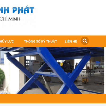
THỦY LỰC
THÔNG SỐ KỸ THUẬT
LIÊN HỆ