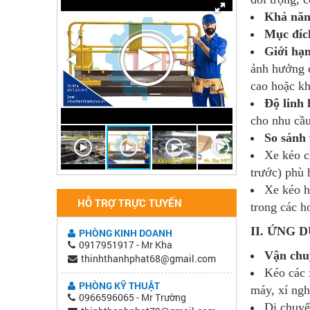
Khả năn
Mục đíc
Giới hạn
ảnh hưởng đ
cao hoặc kh
Độ linh 
cho nhu cầ
So sánh
Xe kéo c
trước) phù 
Xe kéo h
HỖ TRỢ TRỰC TUYẾN
trong các h
II. ỨNG 
PHÒNG KINH DOANH
0917951917 - Mr Kha
Vận chu
thinhthanhphat68@gmail.com
Kéo các 
PHÒNG KỸ THUẬT
máy, xí ngh
0966596065 - Mr Trường
Di chuyển