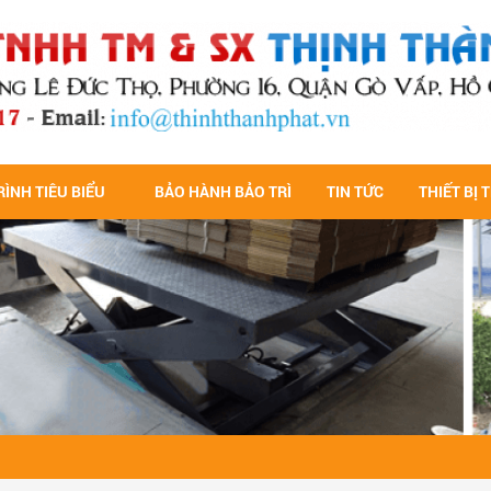
ÌNH TIÊU BIỂU
BẢO HÀNH BẢO TRÌ
TIN TỨC
THIẾT BỊ 