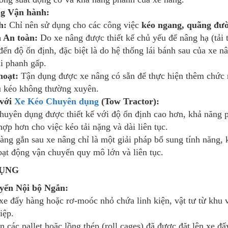
g Vận hành:
h:
Chỉ nên sử dụng cho các công việc
kéo ngang, quãng đườ
 An toàn:
Do xe nâng được thiết kế chủ yếu để nâng hạ (tải t
ến độ ổn định, đặc biệt là do hệ thống lái bánh sau của xe nâ
i phanh gấp.
hoạt:
Tận dụng được xe nâng có sẵn để thực hiện thêm chức n
u kéo không thường xuyên.
 với
Xe Kéo Chuyên dụng
(Tow Tractor):
huyên dụng được thiết kế với độ ổn định cao hơn, khả năng p
hợp hơn cho việc kéo tải nặng và dài liên tục.
àng gắn sau xe nâng chỉ là một giải pháp bổ sung tính năng,
oạt động vận chuyển quy mô lớn và liên tục.
DỤNG
yển Nội bộ Ngắn:
xe đẩy hàng hoặc rơ-moóc nhỏ chứa linh kiện, vật tư từ khu 
iệp.
 các pallet hoặc lồng thép (roll cages) đã được đặt lên xe đẩ