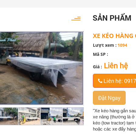
SẢN PHẨM
XE KÉO HÀNG
Lượt xem :
1094
Mã SP :
Liên hệ
Giá :
Liên hệ: 091
Đặt Ngay
"Xe kéo hàng gắn sau
xe nâng (thường là ở 
kéo (tow tractor) tạm
hoặc các xe đẩy hàng 