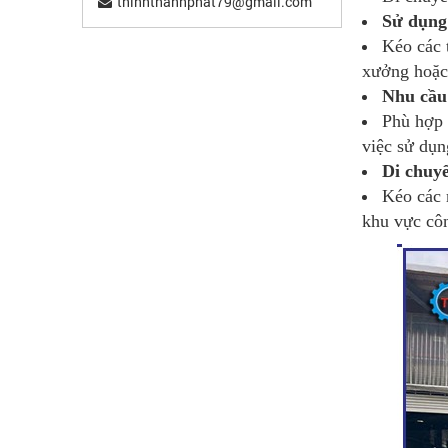
thinhthanhphat79@gmail.com
Sử dụng
Kéo các 
xưởng hoặc
Nhu cầu
Phù hợp 
việc sử dụn
Di chuyể
Kéo các 
khu vực cô