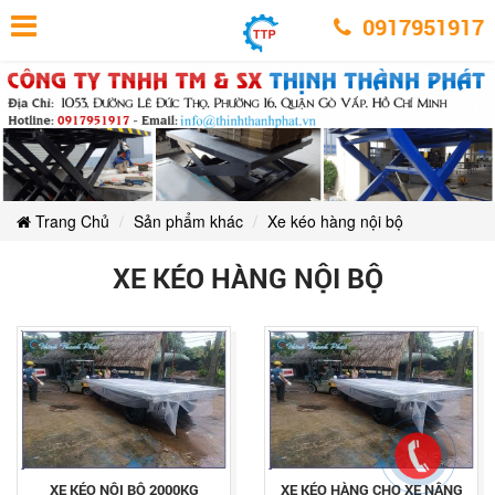
Xe
Xe
Xe
Xe
Xe
Xe
kéo
0917951917
kéo
kéo
kéo
hàng
hàng
kéo
kéo
hàng
nội
nội
hàng
bộ
nội
bộ
hàng
hàng
bộ
nội
nội
bộ
nội
bộ
bộ
Trang Chủ
Sản phẩm khác
Xe kéo hàng nội bộ
XE KÉO HÀNG NỘI BỘ
XE KÉO NỘI BỘ 2000KG
XE KÉO HÀNG CHO XE NÂNG