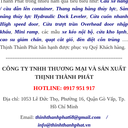
Thành Phát trong nhiều năm qua tiêu biểu như:
Cầu xe nân
/ cầu dẫn lên container
,
Thang nâng hàng thủy lực
,
Sà
nâng thủy lực Hydraulic Dock Leveler
,
Cửa cuốn nhanh
High speed door
,
Cửa trượt trần Overhead door nhập
khẩu
,
Mini ramp
, các mẫu
xe kéo nội bộ
,
cửa kho lạnh
cao su giảm chấn
,
quạt cắt gió
,
đèn diệt côn trùng
...
Thịnh Thành Phát hân hạnh được phục vụ Quý Khách hàng.
--------------------------------------------------------------------
CÔNG TY TNHH THƯƠNG MẠI VÀ SẢN XUẤT
THỊNH THÀNH PHÁT
HOTLINE: 0917 951 917
Địa chỉ: 1053 Lê Đức Thọ, Phường 16, Quận Gò Vấp, Tp.
Hồ Chí Minh
Email:
thinhthanhphat68@gmail.com
/
info@thinhthanhphat.vn