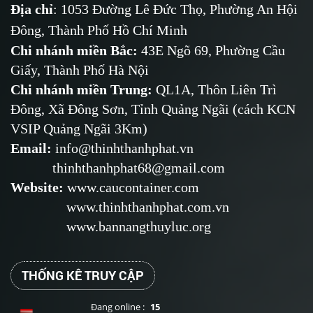
Địa chỉ
: 1053 Đường Lê Đức Thọ, Phường An Hội
Đông, Thành Phố Hồ Chí Minh
Chi nhánh miền Bắc:
43E Ngõ 69,
Phường
Cầu
Giấy, Thành Phố Hà Nội
Chi nhánh miền Trung:
QL1A, Thôn Liên Trì
Đông, Xã Đông Sơn, Tỉnh Quảng Ngãi (cách KCN
VSIP Quảng Ngãi 3Km)
Email
:
info@thinhthanhphat.vn
thinhthanhphat68@gmail.com
Website
:
www.caucontainer.com
www.thinhthanhphat.com.vn
www.bannangthuyluc.org
THỐNG KÊ TRUY CẬP
Đang online :
15