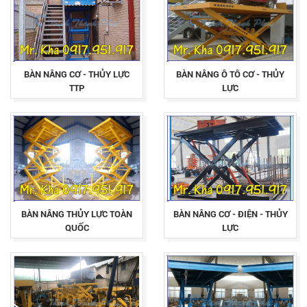
BÀN NÂNG CƠ - THỦY LỰC
BÀN NÂNG Ô TÔ CƠ - THỦY
TTP
LỰC
BÀN NÂNG THỦY LỰC TOÀN
BÀN NÂNG CƠ - ĐIỆN - THỦY
QUỐC
LỰC