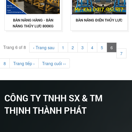
BÀN NÂNG HÀNG - BÀN
BÀN NÂNG ĐIỆN THỦY LỰC
NÂNG THỦY LỰC 800KG
Trang 6 of 8
‹ Trang sau
1
2
3
4
5
6
7
8
Trang tiếp ›
Trang cuối ››
CÔNG TY TNHH SX & TM
THỊNH THÀNH PHÁT