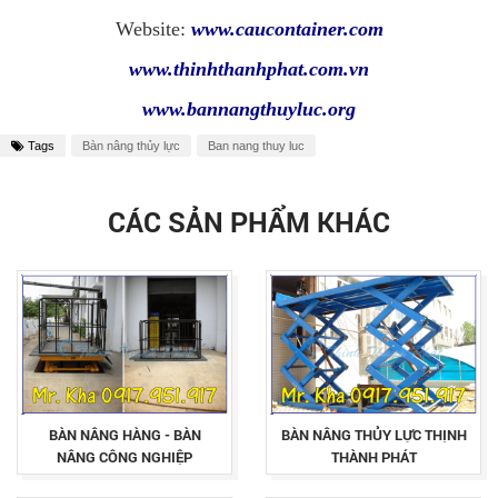
Website:
www.caucontainer.com
www.thinhthanhphat.com.vn
www.bannangthuyluc.org
Tags
Bàn nâng thủy lực
Ban nang thuy luc
CÁC SẢN PHẨM KHÁC
BÀN NÂNG HÀNG - BÀN
BÀN NÂNG THỦY LỰC THỊNH
NÂNG CÔNG NGHIỆP
THÀNH PHÁT